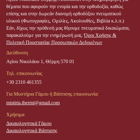
θέματα που αφορούν την ενορία και την ορθοδοξία, καθώς
επίσης και στην δωρεάν διανομή ορθοδόξου πνευματικού
υλικού (Φωτογραφίες, Ομιλίες, Ακολουθίες, Βιβλία κ.λ.π.)
Εάν, δίχως την πρόθεσή μας θίγουμε πνευματικά δικαιώματα,
παρακαλούμε για την ενημέρωσή μας.
Όροι Χρήσης &
Πολιτική Προστασίας Προσωπικών Δεδομένων
Διεύθυνση
Αγίου Νικολάου 1, Θέρμη 570 01
Τηλ. επικοινωνίας
+30 2310 461355
Για Μυστήρια Γάμου ή Βάπτισης επικοινωνία:
mistiria.thermi@gmail.com
Χρήσιμα
Δικαιολογητικά Γάμου
Δικαιολογητικά Βάπτισης