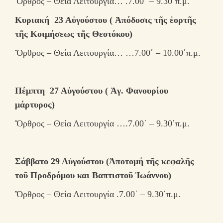
Ὄρθρος – Θεία Λειτουργία… .7.00΄ – 9.30΄π.μ.
Κυριακή 23 Αὐγούστου ( Ἀπόδοσις τῆς ἑορτῆς
τῆς Κοιμήσεως τῆς Θεοτόκου)
Ὄρθρος – Θεία Λειτουργία… …7.00΄ – 10.00΄π.μ.
Πέμπτη 27 Αὐγούστου ( Ἁγ. Φανουρίου
μάρτυρος)
Ὄρθρος – Θεία Λειτουργία ….7.00΄ – 9.30΄π.μ.
Σάββατο 29 Αὐγούστου (Ἀποτομή τῆς κεφαλῆς
τοῦ Προδρόμου και Βαπτιστοῦ Ἰωάννου)
Ὄρθρος – Θεία Λειτουργία .7.00΄ – 9.30΄π.μ.