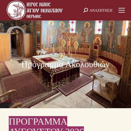
ΑΝΑΖΗΤΗΣΗ
Search:
Πρόγραμμα Ακολουθιών
ΠΡΟΓΡΑΜΜΑ