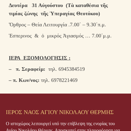
Δευτέρα 31 Αὐγούστου (Τὰ καταθέσια τῆς
τιμίας ζώνης τῆς Ὑπεραγίας Θεοτόκου)
Ὄρθρος – Θεία Λειτουργία .7.00΄ – 9.30΄π.μ.
Ἑσπερινος & ὁ μικρός Ἁγιασμός … 7.00΄μ.μ.
ΙΕΡΑ ΕΞΟΜΟΛΟΓΗΣΙΣ :
– π. Σεραφείμ:
τηλ. 6945384519
– π. Κων/νος:
τηλ. 6978221469
ΙΕΡΟΣ ΝΑΟΣ ΑΓΙΟΥ ΝΙΚΟΛΑΟΥ ΘΕΡΜΗΣ
Ο ιστοχώρος λειτουργεί υπό την επίβλεψη της ενορίας του
Αγίου Νικολάου Θέρμης. Αποσκοπεί στην πληροφόρηση για