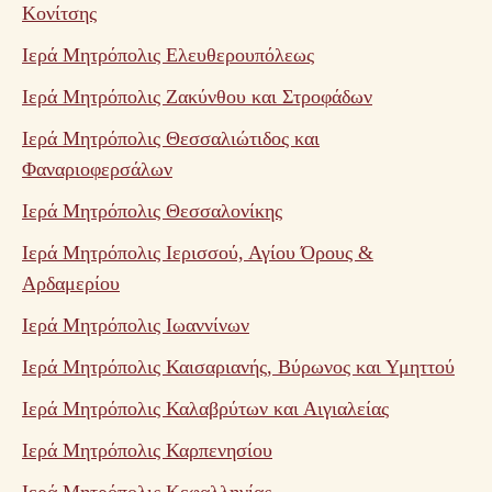
Κονίτσης
Ιερά Μητρόπολις Ελευθερουπόλεως
Ιερά Μητρόπολις Ζακύνθου και Στροφάδων
Ιερά Μητρόπολις Θεσσαλιώτιδος και
Φαναριοφερσάλων
Ιερά Μητρόπολις Θεσσαλονίκης
Ιερά Μητρόπολις Ιερισσού, Αγίου Όρους &
Αρδαμερίου
Ιερά Μητρόπολις Ιωαννίνων
Ιερά Μητρόπολις Καισαριανής, Βύρωνος και Υμηττού
Ιερά Μητρόπολις Καλαβρύτων και Αιγιαλείας
Ιερά Μητρόπολις Καρπενησίου