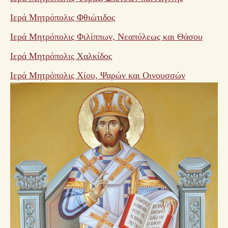
Ιερά Μητρόπολις Φθιώτιδος
Ιερά Μητρόπολις Φιλίππων, Νεαπόλεως και Θάσου
Ιερά Μητρόπολις Χαλκίδος
Ιερά Μητρόπολις Χίου, Ψαρών και Οινουσσών