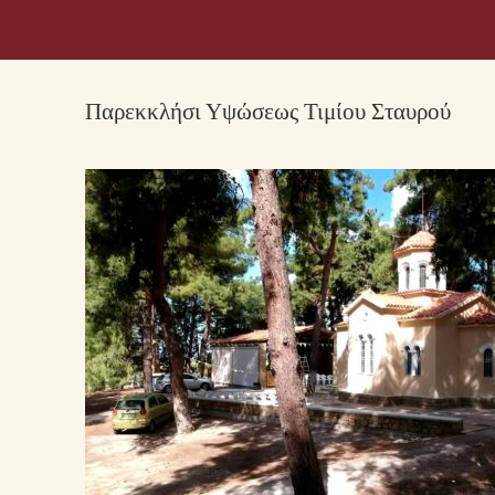
Παρεκκλήσι Υψώσεως Τιμίου Σταυρού