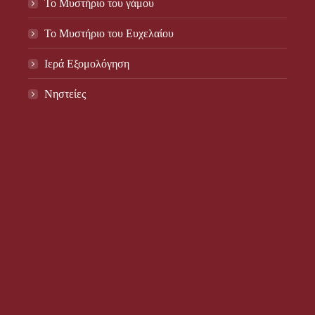
Το Μυστήριο του γάμου
Το Mυστήριο του Eυχελαίου
Ιερά Εξομολόγηση
Νηστείες