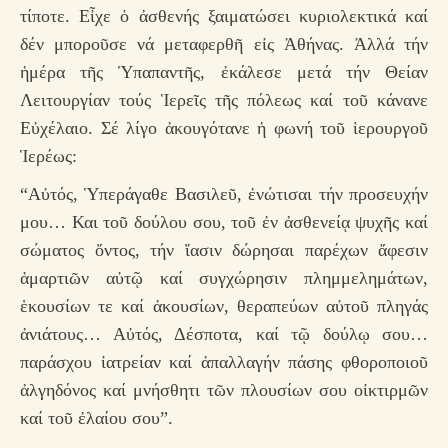
τίποτε. Εἶχε ὁ ἀσθενής ξαιματώσει κυριολεκτικά καί
δέν μποροῦσε νά μεταφερθῆ εἰς Ἀθήνας. Ἀλλά τήν
ἡμέρα τῆς Ὑπαπαντῆς, ἐκάλεσε μετά τήν Θείαν
Λειτουργίαν τούς Ἱερεῖς τῆς πόλεως καί τοῦ κάνανε
Εὐχέλαιο. Σέ λίγο ἀκουγότανε ἡ φωνή τοῦ ἱερουργοῦ
Ἱερέως:
“Αὐτός, Ὑπεράγαθε Βασιλεῦ, ἐνώτισαι τήν προσευχήν
μου… Και τοῦ δούλου σου, τοῦ ἐν ἀσθενείᾳ ψυχῆς καί
σώματος ὄντος, τήν ἴασιν δώρησαι παρέχων ἄφεσιν
ἁμαρτιῶν αὐτῷ καί συγχώρησιν πλημμελημάτων,
ἑκουσίων τε καί ἀκουσίων, θεραπεύων αὐτοῦ πληγάς
ἀνιάτους… Αὐτός, Δέσποτα, καί τῷ δούλῳ σου…
παράσχου ἰατρείαν καί ἀπαλλαγήν πάσης φθοροποιοῦ
ἀλγηδόνος καί μνήσθητι τῶν πλουσίων σου οἰκτιρμῶν
καί τοῦ ἐλαίου σου”.