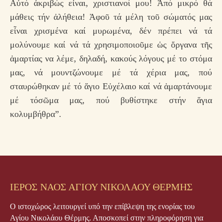
Αὐτό ἀκριβώς εἶναι, χριστιανοί μου! Ἀπό μικρό θά
μάθεις τήν ἀλήθεια! Ἀφοῦ τά μέλη τοῦ σώματός μας
εἶναι χρισμένα καί μυρωμένα, δέν πρέπει νά τά
μολύνουμε καί νά τά χρησιμοποιοῦμε ὡς ὄργανα τῆς
ἁμαρτίας να λέμε, δηλαδή, κακούς λόγους μέ το στόμα
μας, νά μουντζώνουμε μέ τά χέρια μας, πού
σταυρώθηκαν μέ τό ἅγιο Εὐχέλαιο καί νά ἁμαρτάνουμε
μέ τόσῶμα μας, πού βυθίστηκε στήν ἅγια
κολυμβήθρα”.
ΙΕΡΟΣ ΝΑΟΣ ΑΓΙΟΥ ΝΙΚΟΛΑΟΥ ΘΕΡΜΗΣ
Ο ιστοχώρος λειτουργεί υπό την επίβλεψη της ενορίας του
Αγίου Νικολάου Θέρμης. Αποσκοπεί στην πληροφόρηση για