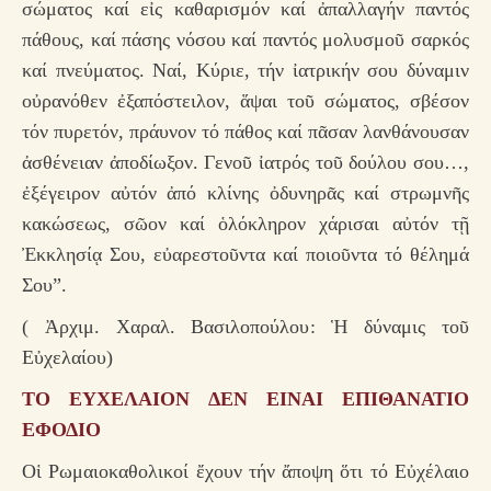
σώματος καί εἰς καθαρισμόν καί ἀπαλλαγήν παντός
πάθους, καί πάσης νόσου καί παντός μολυσμοῦ σαρκός
καί πνεύματος. Ναί, Κύριε, τήν ἰατρικήν σου δύναμιν
οὐρανόθεν ἐξαπόστειλον, ἅψαι τοῦ σώματος, σβέσον
τόν πυρετόν, πράυνον τό πάθος καί πᾶσαν λανθάνουσαν
ἀσθένειαν ἀποδίωξον. Γενοῦ ἰατρός τοῦ δούλου σου…,
ἐξέγειρον αὐτόν ἀπό κλίνης ὀδυνηρᾶς καί στρωμνῆς
κακώσεως, σῶον καί ὁλόκληρον χάρισαι αὐτόν τῇ
Ἐκκλησίᾳ Σου, εὐαρεστοῦντα καί ποιοῦντα τό θέλημά
Σου”.
( Ἀρχιμ. Χαραλ. Βασιλοπούλου: Ἡ δύναμις τοῦ
Εὐχελαίου)
ΤΟ ΕΥΧΕΛΑΙΟΝ ΔΕΝ ΕΙΝΑΙ ΕΠΙΘΑΝΑΤΙΟ
ΕΦΟΔΙΟ
Οἱ Ρωμαιοκαθολικοί ἔχουν τήν ἄποψη ὅτι τό Εὐχέλαιο