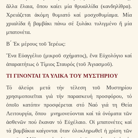
ἄλλα ἔλαια, ὅπου καίει μία θρυαλλίδα (κανδηλίθρα).
Χρειάζεται ἀκόμη θυμιατό καί μοσχοθυμίαμα. Μία
χριαλίδα ἤ βαμβάκι πάνω σέ ξυλάκι τυλιγμένο ἤ μία
μπατονέτα.
Β ́ Ἐκ μέρους τοῦ Ἱερέως:
Ἕνα Εὐαγγέλιο (μικροῦ σχήματος), ἕνα Εὐχολόγιο καί
ἀπαραιτήτως ὁ Τίμιος Σταυρός (τοῦ Ἁγιασμοῦ).
ΤΙ ΓΙΝΟΝΤΑΙ ΤΑ ΥΛΙΚΑ ΤΟΥ ΜΥΣΤΗΡΙΟΥ
Τό ἀλεύρι μετά τήν τέλεση τοῦ Μυστηρίου
χρησιμοποιεῖται γιά τήν παρασκευή προσφόρου, τό
ὁποῖο κατόπιν προσφέρεται στό Ναό γιά τη Θεία
Λειτουργία, ὅπου μνημονεύονται καί τά ὀνόματα τῶν
ἀσθενῶν πού ἔκαναν τό Εὐχέλαιο. Οἱ μπατονέτες καί
τά βαμβάκια καίγονται ὅταν ὁλοκληρωθεῖ ἡ χρίση τῶν