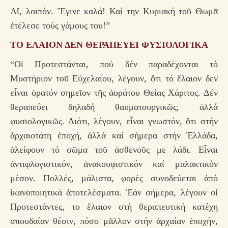
Αἴ, λοιπόν. Ἔγινε καλά! Καί την Κυριακή τοῦ Θωμᾶ
ἐτέλεσε τούς γάμους του!”
ΤΟ ΕΛΑΙΟΝ ΔΕΝ ΘΕΡΑΠΕΥΕΙ ΦΥΣΙΟΛΟΓΙΚΑ
“Οἱ Προτεστάνται, πού δέν παραδέχονται τό
Μυστήριον τοῦ Εὐχελαίου, λέγουν, ὅτι τό ἔλαιον δεν
εἶναι ὁρατόν σημεῖον τῆς ἀοράτου Θείας Χάριτος. Δέν
θεραπεύει δηλαδή θαυματουργικῶς, ἀλλά
φυσιολογικῶς. Διότι, λέγουν, εἶναι γνωστόν, ὅτι στήν
ἀρχαιοτάτη ἐποχή, ἀλλά καί σήμερα στήν Ἑλλάδα,
ἀλείφουν τό σῶμα τοῦ ἀσθενοῦς με λάδι. Εἶναι
ἀντιφλογιστικόν, ἀνακουφιστικόν καί μαλακτικόν
μέσον. Πολλές, μάλιστα, φορές συνοδεύεται ἀπό
ἱκανοποιητικά ἀποτελέσματα. Ἐάν σήμερα, λέγουν οἱ
Προτεστάντες, το ἔλαιον στή θεραπευτική κατέχη
σπουδαίαν θέσιν, πόσο μᾶλλον στήν ἀρχαίαν ἐποχήν,