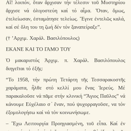
Αἴ! λοιπόν, ὅταν ἄρχισαν τήν τέλεσιν τοῦ Μυστηρίου
ἄρχισε νά ὀλιγοστεύη καί τό αἷμα. Ὅταν, ὅμως,
ἐτελείωσαν, ἐσταμάτησε τελείως. Ἔγινε ἐντελῶς καλά,
καί σέ ὅλη του τη ζωή δέν τόν ξαναπείραξε”.
(† ’Αρχιμ. Χαράλ. Βασιλόπουλος)
ΕΚΑΝΕ ΚΑΙ ΤΟ ΓΑΜΟ ΤΟΥ
Ὁ μακαριστός Ἀρχιμ. π. Χαράλ. Βασιλόπουλος
διηγεῖται τό ἑξῆς:
“Το 1958, τήν πρώτη Τετάρτη τῆς Τεσσαρακοστῆς
χαράματα, ἦλθε στό κελλί μου ἕνας Ἱερεύς. Μέ
παρακαλοῦσε νά πᾶμε στήν κλινική “Ἅγιος Παῦλος” νά
κάνουμε Εὐχέλαιο σ ̓ ἕναν, πού ψυχορραγοῦσε, να τόν
ἐξομολογήσω καί νά τόν κοινωνήσωμε.
– Ἔχω Λειτουργία Προηγιασμένη, τοῦ εἶπα. Καί ἐν