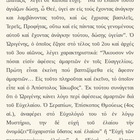
Διάταξις” λέγει σέ κάποια εὐχή: “Ἵνα τό ἔλαιον τοῦτο
ἁγιάζων δώσῃ, ὦ Θεέ, ὑγεί αν εἰς τούς ἔχοντας ἀνάγκην
και λαμβάνοντας τοῦτο, καί ὡς ἔχρισας βασιλεῖς,
Ἱερεῖς, Προφήτας, οὕτω καί εἰς πάντας τούς γενομένους
αὐτοῦ καί ἔχοντας ἀνάγκην τούτου, δώσῃς ὑγείαν”. Ὁ
Ὡριγένης, ὁ ὁποῖος ἔζησε στό τέλος τοῦ 2ου καί ἀρχές
τοῦ 3ου αἰῶνος, λέγει χαρακτηριστικά: “Ἄκουσον νῦν
πόσαι εἰσίν ἀφέσεις ἁμαρτιῶν ἐν τοῖς Εὐαγγελίοις.
Πρώτη εἶναι ἐκείνη πού βαπτιζόμεθα εἰς ἄφεσιν
ἁμαρτιῶν… Εἰς τοῦτο πληροῦται καί ἐκεῖνο, τό ὁποῖον
εἶπε καί ὁ Ἀπόστολος Ἰάκωβος”. Ἐκ τούτου συνάγεται
ὅτι ὁ Ὡριγένης κάνει λόγο περί ἀφέσεως ἁμαρτιῶν διά
τοῦ Εὐχελαίου. Ὁ Σεραπίων, Ἐπίσκοπος Θμούεως (4ος
αἰ.), ἀναφέρει στό Εὐχολόγιό του τό ἐν λόγῳ
Μυστήριο, την δέ εὐχή τοῦ ἐλαίου τήν
ὀνομάζει“Εὐχαριστία ὕδατος καί ἐλαίου” ἤ “Εὐχή τῶν