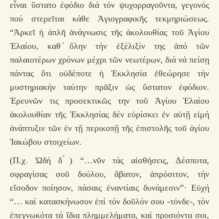
εἶναι ὕστατο ἐφόδιο διά τόν ψυχορραγοῦντα, γεγονός
πού στερεῖται κάθε Ἁγιογραφικῆς τεκμηριώσεως.
“Ἀρκεῖ ἡ ἁπλῆ ἀνάγνωσις τῆς ἀκολουθίας τοῦ Ἁγίου
Ἐλαίου, καθ ̓ὅλην τήν ἐξέλιξίν της ἀπό τῶν
παλαιοτέρων χρόνων μέχρι τῶν νεωτέρων, διά νά πείσῃ
πάντας ὅτι οὐδέποτε ἡ Ἐκκλησία ἐθεώρησε τήν
μυστηριακήν ταύτην πρᾶξιν ὡς ὕστατον ἐφόδιον.
Ἐρευνῶν τις προσεκτικῶς την τοῦ Ἁγίου Ἐλαίου
ἀκολουθίαν τῆς Ἐκκλησίας δέν εὑρίσκει ἐν αὐτῇ εἰμή
ἀνάπτυξιν τῶν ἐν τῇ περικοπῇ τῆς ἐπιστολῆς τοῦ ἁγίου
Ἰακώβου στοιχείων.
(Π.χ. Ὠδή δ ́) “…νῦν τάς αἰσθἠσεις, Δέσποτα,
σφραγίσας σοῦ δούλου, ἄβατον, ἀπρόσιτον, τήν
εἴσοδον ποίησον, πάσαις ἐναντίαις δυνάμεσιν”· Εὐχή
“… καί κατασκήνωσον ἐπί τόν δοῦλόν σου -τόνδε-, τόν
ἐπεγνωκότα τά ἴδια πλημμελήματα, καί προσιόντα σοι,