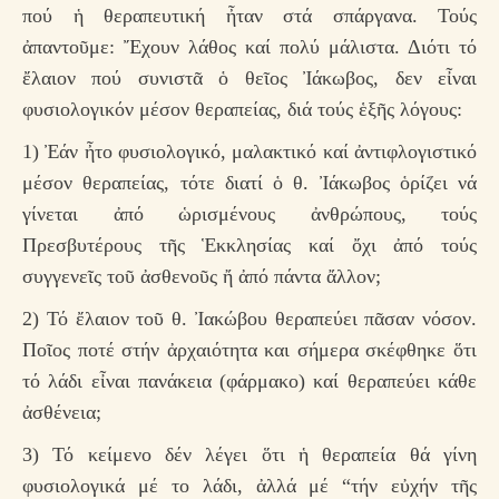
πού ἡ θεραπευτική ἦταν στά σπάργανα. Τούς
ἀπαντοῦμε: Ἔχουν λάθος καί πολύ μάλιστα. Διότι τό
ἔλαιον πού συνιστᾶ ὁ θεῖος Ἰάκωβος, δεν εἶναι
φυσιολογικόν μέσον θεραπείας, διά τούς ἑξῆς λόγους:
1) Ἐάν ἦτο φυσιολογικό, μαλακτικό καί ἀντιφλογιστικό
μέσον θεραπείας, τότε διατί ὁ θ. Ἰάκωβος ὁρίζει νά
γίνεται ἀπό ὡρισμένους ἀνθρώπους, τούς
Πρεσβυτέρους τῆς Ἑκκλησίας καί ὄχι ἀπό τούς
συγγενεῖς τοῦ ἀσθενοῦς ἤ ἀπό πάντα ἄλλον;
2) Τό ἔλαιον τοῦ θ. Ἰακώβου θεραπεύει πᾶσαν νόσον.
Ποῖος ποτέ στήν ἀρχαιότητα και σήμερα σκέφθηκε ὅτι
τό λάδι εἶναι πανάκεια (φάρμακο) καί θεραπεύει κάθε
ἀσθένεια;
3) Τό κείμενο δέν λέγει ὅτι ἡ θεραπεία θά γίνη
φυσιολογικά μέ το λάδι, ἀλλά μέ “τήν εὐχήν τῆς