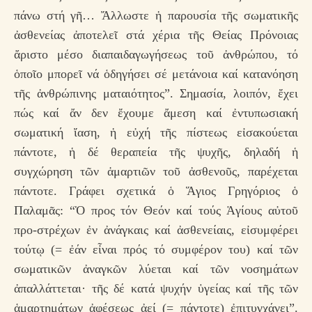
πάνω στή γῆ… Ἄλλωστε ἡ παρουσία τῆς σωματικῆς
ἀσθενείας ἀποτελεῖ στά χέρια τῆς Θείας Πρόνοιας
ἄριστο μέσο διαπαιδαγωγήσεως τοῦ ἀνθρώπου, τό
ὁποῖο μπορεῖ νά ὁδηγήσει σέ μετάνοια καί κατανόηση
τῆς ἀνθρώπινης ματαιότητος”. Σημασία, λοιπόν, ἔχει
πώς καί ἄν δεν ἔχουμε ἄμεση καί ἐντυπωσιακή
σωματική ἴαση, ἡ εὐχή τῆς πίστεως εἰσακούεται
πάντοτε, ἡ δέ θεραπεία τῆς ψυχῆς, δηλαδή ἡ
συγχώρηση τῶν ἁμαρτιῶν τοῦ ἀσθενοῦς, παρέχεται
πάντοτε. Γράφει σχετικά ὁ Ἅγιος Γρηγόριος ὁ
Παλαμᾶς: “Ὁ προς τόν Θεόν καί τούς Ἁγίους αὐτοῦ
προ-στρέχων ἐν ἀνάγκαις καί ἀσθενείαις, εἰσυμφέρει
τούτῳ (= ἐάν εἶναι πρός τό συμφέρον του) καί τῶν
σωματικῶν ἀναγκῶν λύεται καί τῶν νοσημάτων
ἀπαλλάττεται· τῆς δέ κατά ψυχήν ὑγείας καί τῆς τῶν
ἁμαρτημάτων ἀφέσεως ἀεί (= πάντοτε) ἐπιτυγχάνει”.