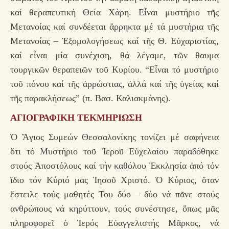
καί θεραπευτική Θεία Χάρη. Εἶναι μυστήριο τῆς
Μετανοίας καί συνδέεται ἄρρηκτα μέ τά μυστήρια τῆς
Μετανοίας – Ἐξομολογήσεως καί τῆς Θ. Εὐχαριστίας,
καί εἶναι μία συνέχιση, θά λέγαμε, τῶν θαυμα
τουργικῶν θεραπειῶν τοῦ Κυρίου. “Εἶναι τό μυστήριο
τοῦ πόνου καί τῆς ἀρρώστιας, ἀλλά καί τῆς ὑγείας καί
τῆς παρακλήσεως” (π. Βασ. Καλιακμάνης).
ΑΓΙΟΓΡΑΦΙΚΗ ΤΕΚΜΗΡΙΩΣΗ
Ὁ Ἅγιος Συμεών Θεσσαλονίκης τονίζει μέ σαφήνεια
ὅτι τό Μυστήριο τοῦ Ἱεροῦ Εὐχελαίου παραδόθηκε
στούς Ἀποστόλους καί τήν καθόλου Ἐκκλησία ἀπό τόν
ἴδιο τόν Κύριό μας Ἰησοῦ Χριστό. Ὁ Κύριος, ὅταν
ἔστειλε τούς μαθητές Του δύο – δύο νά πᾶνε στούς
ανθρώπους νά κηρύττουν, τούς συνέστησε, ὅπως μᾶς
πληροφορεῖ ὁ Ἱερός Εὐαγγελιστής Μᾶρκος, νά