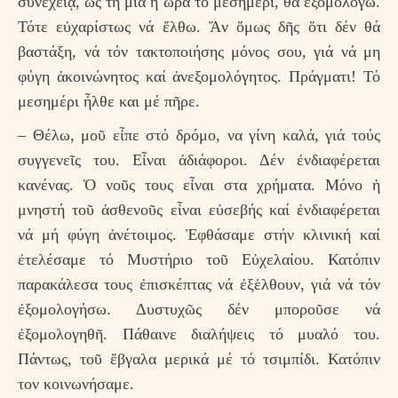
συνεχείᾳ, ὡς τή μία ἡ ὥρα τό μεσημέρι, θά ἐξομολογῶ.
Τότε εὐχαρίστως νά ἔλθω. Ἄν ὅμως δῆς ὅτι δέν θά
βαστάξη, νά τόν τακτοποιήσης μόνος σου, γιά νά μη
φύγη ἀκοινώνητος καί ἀνεξομολόγητος. Πράγματι! Τό
μεσημέρι ἦλθε και μέ πῆρε.
– Θέλω, μοῦ εἶπε στό δρόμο, να γίνη καλά, γιά τούς
συγγενεῖς του. Εἶναι ἀδιάφοροι. Δέν ἐνδιαφέρεται
κανένας. Ὁ νοῦς τους εἶναι στα χρήματα. Μόνο ἡ
μνηστή τοῦ ἀσθενοῦς εἶναι εὐσεβής καί ἐνδιαφέρεται
νά μή φύγη ἀνέτοιμος. Ἐφθάσαμε στήν κλινική καί
ἐτελέσαμε τό Μυστήριο τοῦ Εὐχελαίου. Κατόπιν
παρακάλεσα τους ἐπισκέπτας νά ἐξἑλθουν, γιά νά τόν
ἐξομολογήσω. Δυστυχῶς δέν μποροῦσε νά
ἐξομολογηθῆ. Πάθαινε διαλήψεις τό μυαλό του.
Πάντως, τοῦ ἔβγαλα μερικά μέ τό τσιμπίδι. Κατόπιν
τον κοινωνήσαμε.