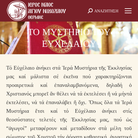
ΑΝΑΖΗΤΗΣΗ
Search:
ΤΟ ΜΥΣΤΗΡΙΟ ΤΟΥ
ΕΥΧΕΛΑΙΟΥ
Τό Εὐχέλαιο ἀνήκει στά Ἱερά Μυστήρια τῆς Ἐκκλησίας
μας καί μάλιστα σέ ἐκεῖνα πού χαρακτηρίζονται
προαιρετικά καί ἐπαναλαμβανόμενα, δηλαδή ὁ
Χριστιανός μπορεῖ ἄν θέλει νά τά ἐκτελέσει ἤ νά μήντά
ἐκτελέσει, νά τά ἐπαναλάβει ἤ ὄχι. Ὅπως ὅλα τά Ἱερά
Μυστήρια ἔτσι καί τό Εὐχέλαιο ἀνήκει στίς
θεοσύστατες τελετές τῆς Ἐκκλησίας μας, πού ὡς
“ἀγωγοί” μεταφέρουν καί μεταδίδουν στά μέλη τοῦ
σώματος τοῦ Χριστοῦ τήν ἀόρατη καθαρτική, ἁγιαστική