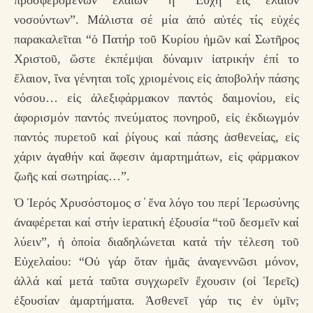
προσφερομένων ἐλαίων” ἤ “Εὐχή εἰς ἔλαιον
νοσούντων”. Μάλιστα σέ μία ἀπό αὐτές τίς εὐχές
παρακαλεῖται “ὁ Πατήρ τοῦ Κυρίου ἡμῶν καί Σωτῆρος
Χριστοῦ, ὥστε ἐκπέμψαι δύναμιν ἰατρικήν ἐπί το
ἔλαιον, ἵνα γένηται τοῖς χριομένοις εἰς ἀποβολήν πάσης
νόσου… εἰς ἀλεξιφάρμακον παντός δαιμονίου, εἰς
ἀφορισμόν παντός πνεύματος πονηροῦ, εἰς ἐκδιωγμόν
παντός πυρετοῦ καί ῥίγους καί πάσης ἀσθενείας, εἰς
χάριν ἀγαθήν καί ἄφεσιν ἁμαρτημάτων, εἰς φάρμακον
ζωῆς καί σωτηρίας…”.
Ὁ Ἱερός Χρυσόστομος σ ̓ ἔνα λόγο του περί Ἱερωσύνης
ἀναφέρεται καί στήν ἱερατική ἐξουσία “τοῦ δεσμεῖν καί
λύειν”, ἡ ὁποία διαδηλώνεται κατά τήν τέλεση τοῦ
Εὐχελαίου: “Οὐ γάρ ὅταν ἡμᾶς ἀναγεννῶσι μόνον,
ἀλλά καί μετά ταῦτα συγχωρεῖν ἔχουσιν (οἱ Ἱερεῖς)
ἐξουσίαν ἁμαρτήματα. Ἀσθενεῖ γάρ τις ἐν ὑμῖν;