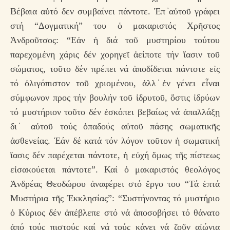
Βέβαια αὐτό δεν συμβαίνει πάντοτε. Ἐπ ̓αὐτοῦ γράφει
στή “Δογματική” του ὁ μακαριστός Χρῆστος
Ἀνδροῦτσος: “Εἀν ἡ διά τοῦ μυστηρίου τούτου
παρεχομένη χάρις δέν χορηγεῖ ἀείποτε τήν ἴασιν τοῦ
σώματος, τοῦτο δέν πρέπει νά ἀποδίδεται πάντοτε εἰς
τό ὀλιγόπιστον τοῦ χριομένου, ἀλλ ̓ἐν γένει εἶναι
σύμφωνον προς τήν βουλήν τοῦ ἱδρυτοῦ, ὅστις ἱδρύων
τό μυστήριον τοῦτο δέν ἐσκόπει βεβαίως νά ἀπαλλάξῃ
δι ̓ αὐτοῦ τούς ὀπαδούς αὐτοῦ πάσης σωματικῆς
ἀσθενείας. Ἐάν δέ κατά τόν λόγον τοῦτον ἡ σωματική
ἴασις δέν παρέχεται πάντοτε, ἡ εὐχή ὅμως τῆς πίστεως
εἰσακούεται πάντοτε”. Καί ὁ μακαριστός θεολόγος
Ἀνδρέας Θεοδώρου ἀναφέρει στό ἔργο του “Τά ἑπτά
Μυστήρια τῆς Ἐκκλησίας”: “Συστήνοντας τό μυστήριο
ὁ Κύριος δέν ἀπέβλεπε στό νά ἀποσοβήσει τό θάνατο
ἀπό τούς πιστούς καί νά τούς κάνει νά ζοῦν αἰώνια