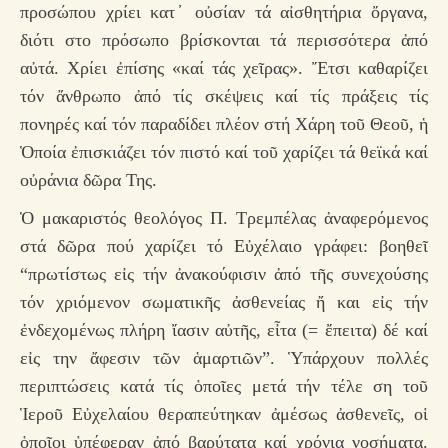
προσώπου χρίει κατ ̓ οὐσίαν τά αἰσθητήρια ὄργανα,
διότι στο πρόσωπο βρίσκονται τά περισσότερα ἀπό
αὐτά. Χρίει ἐπίσης «καί τάς χεῖρας». Ἔτσι καθαρίζει
τόν ἄνθρωπο ἀπό τίς σκέψεις καί τίς πράξεις τίς
πονηρές καί τόν παραδίδει πλέον στή Χάρη τοῦ Θεοῦ, ἡ
Ὁποία ἐπισκιάζει τόν πιστό καί τοῦ χαρίζει τά θεϊκά καί
οὐράνια δῶρα Της.
Ὁ μακαριστός θεολόγος Π. Τρεμπέλας ἀναφερόμενος
στά δῶρα πού χαρίζει τό Εὐχέλαιο γράφει: βοηθεῖ
“πρωτίστως εἰς τήν ἀνακούφισιν ἀπό τῆς συνεχούσης
τόν χριόμενον σωματικῆς ἀσθενείας ἤ και εἰς τήν
ἐνδεχομένως πλήρη ἴασιν αὐτῆς, εἶτα (= ἔπειτα) δέ καί
εἰς την ἄφεσιν τῶν ἁμαρτιῶν”. Ὑπάρχουν πολλές
περιπτώσεις κατά τίς ὁποῖες μετά τήν τέλε ση τοῦ
Ἱεροῦ Εὐχελαίου θεραπεύτηκαν ἀμέσως ἀσθενεῖς, οἱ
ὁποῖοι ὑπέφεραν ἀπό βαρύτατα καί χρόνια νοσήματα.