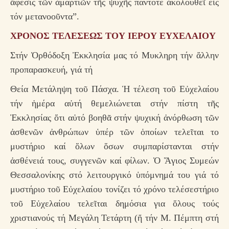
ἄφεσις τῶν ἁμαρτιῶν τῆς ψυχῆς πάντοτε ἀκολουθεῖ εἰς
τόν μετανοοῦντα”.
ΧΡΟΝΟΣ ΤΕΛΕΣΕΩΣ ΤΟΥ ΙΕΡΟΥ ΕΥΧΕΛΑΙΟΥ
Στήν Ὀρθόδοξη Ἐκκλησία μας τό Μυκληρη τήν ἄλλην
προπαρασκευή, γιά τή
Θεία Μετάληψη τοῦ Πάσχα. Ἡ τέλεση τοῦ Εὐχελαίου
τήν ἡμέρα αὐτή θεμελιώνεται στήν πίστη τῆς
Ἐκκλησίας ὄτι αὐτό βοηθᾶ στήν ψυχική ἀνόρθωση τῶν
ἀσθενῶν ἀνθρώπων ὑπέρ τῶν ὁποίων τελεῖται το
μυστήριο καί ὅλων ὅσων συμπαρίστανται στήν
ἀσθένειά τους, συγγενῶν καί φίλων. Ὁ Ἅγιος Συμεών
Θεσσαλονίκης στό λειτουργικό ὑπόμνημά του γιά τό
μυστήριο τοῦ Εὐχελαίου τονίζει τό χρόνο τελέσεστήριο
τοῦ Εὐχελαίου τελεῖται δημόσια για ὅλους τούς
χριστιανούς τή Μεγάλη Τετάρτη (ἤ τήν Μ. Πέμπτη στή