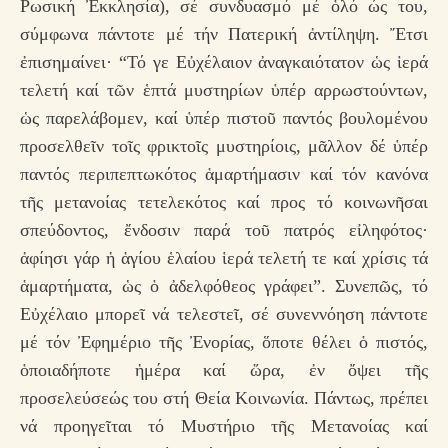
Ρωσική Ἐκκλησία), σέ συνδυασμό μέ ὁλό ώς του,
σύμφωνα πάντοτε μέ τήν Πατερική ἀντίληψη. Ἔτσι
ἐπισημαίνει· “Τό γε Εὐχέλαιον ἀναγκαιότατον ὡς ἱερά
τελετή καί τῶν ἑπτά μυστηρίων ὑπέρ αρρωστούντων,
ὡς παρελάβομεν, καί ὑπέρ πιστοῦ παντός βουλομένου
προσελθεῖν τοῖς φρικτοῖς μυστηρίοις, μᾶλλον δέ ὑπέρ
παντός περιπεπτωκότος ἁμαρτήμασιν καί τόν κανόνα
τῆς μετανοίας τετελεκότος καί προς τό κοινωνῆσαι
σπεύδοντος, ἔνδοσιν παρά τοῦ πατρός εἰληφότος·
ἀφίησι γάρ ἡ ἁγίου ἑλαίου ἱερά τελετή τε καί χρίσις τά
ἁμαρτήματα, ὡς ὁ ἀδελφόθεος γράφει”. Συνεπῶς, τό
Εὐχέλαιο μπορεῖ νά τελεστεῖ, σέ συνεννόηση πάντοτε
μέ τόν Ἐφημέριο τῆς Ἐνορίας, ὅποτε θέλει ὁ πιστός,
ὁποιαδήποτε ἡμέρα καί ὥρα, ἐν ὄψει τῆς
προσελεύσεώς του στή Θεία Κοινωνία. Πάντως, πρέπει
νά προηγεῖται τό Μυστήριο τῆς Μετανοίας καί