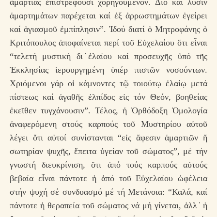
ἁμαρτίας ἐπιστρέφουσι χορηγούμενον. Διό καί λύσιν
ἁμαρτημάτων παρέχεται καί ἐξ ἀρρωστημάτων ἐγείρει
καί ἁγιασμοῦ ἐμπίπλησιν”. Ἰδού διατί ὁ Μητροφάνης ὁ
Κριτόπουλος ἀποφαίνεται περί τοῦ Εὐχελαίου ὅτι εἶναι
“τελετή μυστική δι ̓ἐλαίου καί προσευχῆς ὑπό τῆς
Ἐκκλησίας ἱερουργημένη ὑπέρ πιστῶν νοσούντων.
Χριόμενοι γάρ οἱ κάμνοντες τῷ τοιούτῳ ἐλαίῳ μετά
πίστεως καί ἀγαθῆς ἐλπίδος εἰς τόν Θεόν, βοηθείας
ἐκεῖθεν τυγχάνουσιν”. Τέλος, ἡ Ὀρθόδοξη Ὁμολογία
ἀναφερόμενη στούς καρπούς τοῦ Μυστηρίου αὐτοῦ
λέγει ὅτι αὐτοί συνίστανται “εἰς ἄφεσιν ἁμαρτιῶν ἤ
σωτηρίαν ψυχῆς, ἔπειτα ὑγείαν τοῦ σώματος”, μέ τήν
γνωστή διευκρίνιση, ὅτι ἀπό τούς καρπούς αὐτούς
βεβαία εἶναι πάντοτε ἡ ἀπό τοῦ Εὐχελαίου ὠφέλεια
στήν ψυχή σέ συνδυασμό μέ τή Μετάνοια: “Καλά, καί
πάντοτε ἡ θεραπεία τοῦ σώματος νά μή γίνεται, ἀλλ ̓ ἡ