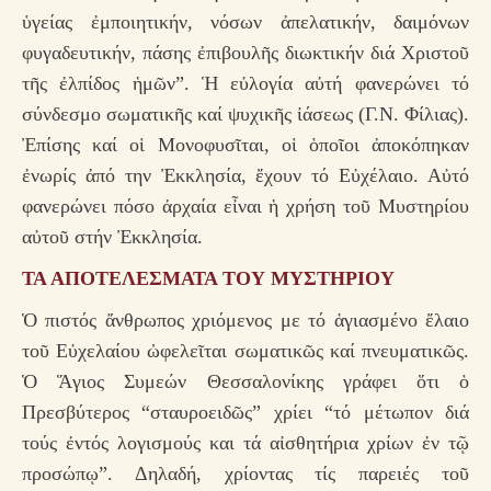
ὑγείας ἐμποιητικήν, νόσων ἀπελατικήν, δαιμόνων
φυγαδευτικήν, πάσης ἐπιβουλῆς διωκτικήν διά Χριστοῦ
τῆς ἐλπίδος ἡμῶν”. Ἡ εὐλογία αὐτή φανερώνει τό
σύνδεσμο σωματικῆς καί ψυχικῆς ἰάσεως (Γ.Ν. Φίλιας).
Ἐπίσης καί οἱ Μονοφυσῖται, οἱ ὁποῖοι ἀποκόπηκαν
ἐνωρίς ἀπό την Ἐκκλησία, ἔχουν τό Εὐχέλαιο. Αὐτό
φανερώνει πόσο ἀρχαία εἶναι ἡ χρήση τοῦ Μυστηρίου
αὐτοῦ στήν Ἐκκλησία.
ΤΑ ΑΠΟΤΕΛΕΣΜΑΤΑ ΤΟΥ ΜΥΣΤΗΡΙΟΥ
Ὁ πιστός ἄνθρωπος χριόμενος με τό ἁγιασμένο ἔλαιο
τοῦ Εὐχελαίου ὠφελεῖται σωματικῶς καί πνευματικῶς.
Ὁ Ἅγιος Συμεών Θεσσαλονίκης γράφει ὅτι ὁ
Πρεσβύτερος “σταυροειδῶς” χρίει “τό μέτωπον διά
τούς ἐντός λογισμούς και τά αἰσθητήρια χρίων ἐν τῷ
προσώπῳ”. Δηλαδή, χρίοντας τίς παρειές τοῦ