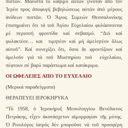
πιστῶν. Μάλιστα τό κάψιμο αὐτῶν γινόταν ἀπό τόν
Ἱερέα προς ἀποφυγή βεβηλώσεως αὐτῶν ἀπό μέρους
ἀνίδεων πιστῶν. Ὁ Ἅγιος Συμεών Θεσσαλονίκης
ἐπισημαίνει ὅτι τά τοῦ Ἁγίου Εὐχελαίου φυλάσσονται
μέ περισσή φροντίδα καί σεβασμό. “Διό καί
φυλακτέον… και τιμητέον καί μή ἀμελητέον ὅλως
αὐτοῦ”. Καί συνεχίζει ὅτι, ὅσοι δε φροντίζουν καί
ἀμελοῦν γιά τά τοῦ Μυστηρίου τοῦ εὐχελαίου,
πέφτουν σέ βαρύ παράπτωμα καί κατάκριμα.
ΟΙ ΩΦΕΛΕΙΕΣ ΑΠΟ ΤΟ ΕΥΧΕΛΑΙΟ
(Μερικά παραδείγματα)
ΘΕΡΑΠΕΥΕΙ ΙΕΡΟΚΗΡΥΚΑ
“Τό 1958, ὁ Ἱεροκήρυξ Μεσολογγίου Βενέδικτος
Πετράκης, εἶχεν ἀκατάσχετον αἱμορραγίαν τῆς μύτης.
Ὁ Ρινολόγος ἰατρός δέν μποροῦσε νά τοῦ προσφέρη