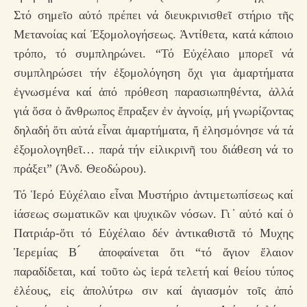
Στό σημεῖο αὐτό πρέπει νά διευκρινισθεῖ στήριο τῆς
Μετανοίας καί Ἐξομολογήσεως. Ἀντίθετα, κατά κάποιο
τρόπο, τό συμπληρώνει. “Τό Εὐχέλαιο μπορεῖ νά
συμπληρώσει τήν ἐξομολόγηση ὄχι για ἁμαρτήματα
ἐγνωσμένα καί ἀπό πρόθεση παρασιωπηθέντα, ἀλλά
γιά ὅσα ὁ ἄνθρωπος ἔπραξεν ἐν ἀγνοίᾳ, μή γνωρίζοντας
δηλαδή ὅτι αὐτά εἶναι ἁμαρτήματα, ἤ ἐλησμόνησε νά τά
ἐξομολογηθεῖ… παρά τήν εἰλικρινῆ του διάθεση νά το
πράξει” (Ἀνδ. Θεοδώρου).
Τό Ἱερό Εὐχέλαιο εἶναι Μυστήριο ἀντιμετωπίσεως καί
ἰάσεως σωματικῶν και ψυχικῶν νόσων. Γι ̓ αὐτό καί ὁ
Πατριάρ-ὅτι τό Εὐχέλαιο δέν ἀντικαθιστᾶ τό Μυχης
Ἱερεμίας Β ́ ἀποφαίνεται ὅτι “τό ἅγιον ἔλαιον
παραδίδεται, καί τοῦτο ὡς ἱερά τελετή καί θείου τύπος
ἐλέους, εἰς ἀπολύτρω σιν καί ἁγιασμόν τοῖς ἀπό