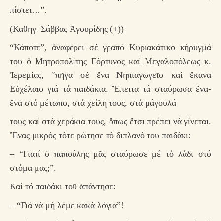
πίστει…”.
(Καθηγ. Σάββας Ἀγουρίδης (+))
“Κάποτε”, ἀναφέρει σέ γραπό Κυριακάτικο κήρυγμά
του ὁ Μητροπολίτης Γόρτυνος καί Μεγαλοπόλεως κ.
Ἱερεμίας, “πῆγα σέ ἕνα Νηπιαγωγεῖο καί ἔκανα
Εὐχέλαιο γιά τά παιδάκια. Ἔπειτα τά σταύρωσα ἕνα-
ἔνα στό μέτωπο, στά χείλη τους, στά μάγουλά
τους καί στά χεράκια τους, ὅπως ἔτσι πρέπει νά γίνεται.
Ἕνας μικρός τότε ρώτησε τό διπλανό του παιδάκι:
– “Γιατί ὁ παπούλης μᾶς σταύρωσε μέ τό λάδι στό
στόμα μας;”.
Καί τό παιδάκι τοῦ ἀπάντησε:
– “Γιά νά μή λέμε κακά λόγια”!