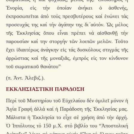
Ἐνορία, εἰς τήν ὁποίαν ἀνήκει ὁ ἀσθενής,
ἐκπροσωπεῖται ἀπό τούς πρεσβυτέρους καί ἑνώνει τάς
προσευχάς της καί τήν ἀγάπην της δι ̓αὐτόν. Ὡς μέλος
τῆς Ἐκκλησίας ὅπου εἶναι πρέπει νά αἰσθανθῇ τήν
παρουσίαν καί την στοργήν τῶν λοιπῶν μελῶν. Τοῦτο
ἔχει ἰδιαιτέρως ἀνάγκην εἰς τάς δυσκόλους στιγμάς τῆς
ἀρρώστιας καί τῆς μοναξιᾶς, ἐμπρός εἰς τον κίνδυνον
τοῦ σωματικοῦ θανάτου”
(π. Ἀντ. Ἀλεβιζ.).
ΕΚΚΛΗΣΙΑΣΤΙΚΗ ΠΑΡΑΔΟΣΗ
Περί τοῦ Μυστηρίου τοῦ Εὐχελαίου δέν ὁμιλεῖ μόνον ἡ
Ἁγία Γραφή ἀλλά καί ἡ Παράδοση τῆς Ἐκκλησίας μας.
Μάλιστα ἡ Ἐκκλησία το εἶχε σέ χρήση ἀπό τήν ἀρχή.
Ὁ Ἱππόλυτος τό 150 μ.Χ. στό βιβλίο του “Ἀποστολική