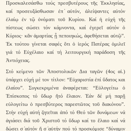
Προσκαλεσάσθω τούς πρεσβυτέρους τῆς Ἑκκλησίας,
καί προσευξάσθωσαν ἐπ ̓αὐτόν, ἀλείψαντες αὐτόν
ἐλαίῳ ἐν τῷ ὀνόματι τοῦ Κυρίου. Καί ἡ εὐχή τῆς
πίστεως σώσει τόν κάμνοντα, καί ἐγερεῖ αὐτόν ὁ
Κύριος· κἄν ἁμαρτίας ᾖ πεποιηκώς, ἀφεθήσεται αὐτῷ”.
Ἐκ τούτου γίνεται σαφές ὅτι ὁ ἱερός Πατέρας ὁμιλεῖ
γιά τό Εὐχέλαιο καί τή λειτουργική παράδοση τῆς
Ἀντιόχειας.
Στό κείμενο τῶν Ἀποστολικῶν Δια ταγῶν (4ος αἰ.)
ὑπάρχει εὐχή μέ τον τίτλον: “Εὐχαριστία ἐπί ὕδατος και
ἐλαίου”. Συγκεκριμένα ἀναφέρεται: “Εὐλογείτω ὁ
Ἐπίσκοπος τό ὕδωρ ἤτό ἔλαιον. Ἐάν δέ μή παρῇ
εὐλογείτω ὁ πρεσβύτερος παρεστῶτος τοῦ διακόνου”.
Στήν εὐχή αὐτή ζητεῖται ἀπό τό Θεό τῶν δυνάμεων νά
ἁγιάσει διά τοῦ Χριστοῦ τό ὕδωρ καί το ἔλαιο καί νά
δώσει σ ̓αὐτόν ἤ σ ̓αὐτήν πού τό προσκόμισε “δύναμιν