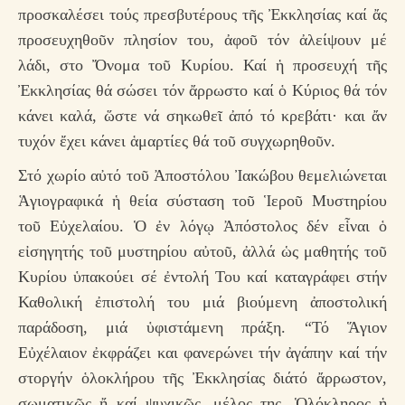
προσκαλέσει τούς πρεσβυτέρους τῆς Ἐκκλησίας καί ἄς
προσευχηθοῦν πλησίον του, ἀφοῦ τόν ἀλείψουν μέ
λάδι, στο Ὄνομα τοῦ Κυρίου. Καί ἡ προσευχή τῆς
Ἐκκλησίας θά σώσει τόν ἄρρωστο καί ὁ Κύριος θά τόν
κάνει καλά, ὥστε νά σηκωθεῖ ἀπό τό κρεβάτι· και ἄν
τυχόν ἔχει κάνει ἁμαρτίες θά τοῦ συγχωρηθοῦν.
Στό χωρίο αὐτό τοῦ Ἀποστόλου Ἰακώβου θεμελιώνεται
Ἁγιογραφικά ἡ θεία σύσταση τοῦ Ἱεροῦ Μυστηρίου
τοῦ Εὐχελαίου. Ὁ ἐν λόγῳ Ἀπόστολος δέν εἷναι ὁ
εἰσηγητής τοῦ μυστηρίου αὐτοῦ, ἀλλά ὡς μαθητής τοῦ
Κυρίου ὑπακούει σέ ἐντολή Του καί καταγράφει στήν
Καθολική ἐπιστολή του μιά βιούμενη ἀποστολική
παράδοση, μιά ὑφιστάμενη πράξη. “Τό Ἅγιον
Εὐχέλαιον ἐκφράζει και φανερώνει τήν ἀγάπην καί τήν
στοργήν ὁλοκλήρου τῆς Ἐκκλησίας διάτό ἄρρωστον,
σωματικῶς ἤ καί ψυχικῶς, μέλος της. Ὁλόκληρος ἡ