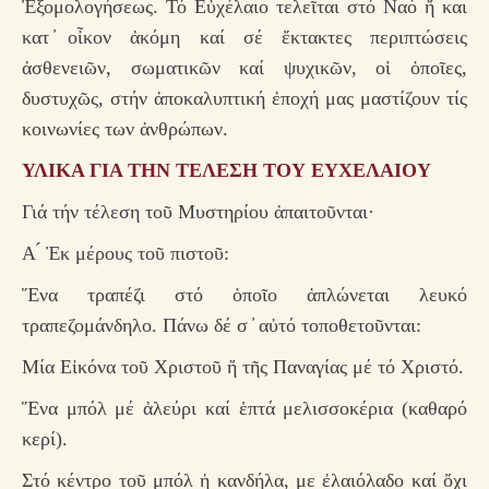
Ἐξομολογήσεως. Τό Εὐχέλαιο τελεῖται στό Ναό ἤ και
κατ ̓οἶκον ἀκόμη καί σέ ἔκτακτες περιπτώσεις
ἀσθενειῶν, σωματικῶν καί ψυχικῶν, οἱ ὁποῖες,
δυστυχῶς, στήν ἀποκαλυπτική ἐποχή μας μαστίζουν τίς
κοινωνίες των ἀνθρώπων.
ΥΛΙΚΑ ΓΙΑ ΤΗΝ ΤΕΛΕΣΗ ΤΟΥ ΕΥΧΕΛΑΙΟΥ
Γιά τήν τέλεση τοῦ Μυστηρίου ἀπαιτοῦνται·
Α ́ Ἐκ μέρους τοῦ πιστοῦ:
Ἕνα τραπέζι στό ὁποῖο ἁπλώνεται λευκό
τραπεζομάνδηλο. Πάνω δέ σ ̓ αὐτό τοποθετοῦνται:
Μία Εἰκόνα τοῦ Χριστοῦ ἤ τῆς Παναγίας μέ τό Χριστό.
Ἕνα μπόλ μέ ἀλεύρι καί ἑπτά μελισσοκέρια (καθαρό
κερί).
Στό κέντρο τοῦ μπόλ ἡ κανδήλα, με ἐλαιόλαδο καί ὄχι