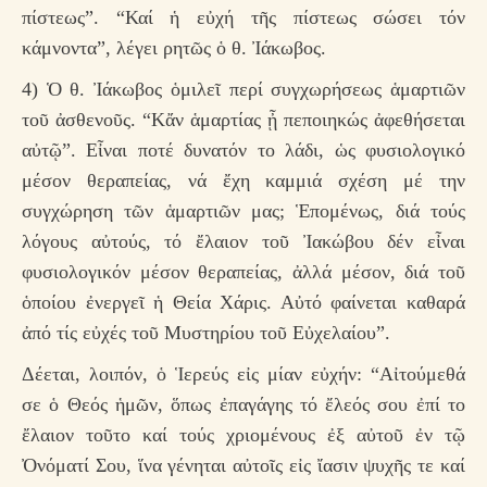
πίστεως”. “Καί ἡ εὐχή τῆς πίστεως σώσει τόν
κάμνοντα”, λέγει ρητῶς ὁ θ. Ἰάκωβος.
4) Ὁ θ. Ἰάκωβος ὁμιλεῖ περί συγχωρήσεως ἁμαρτιῶν
τοῦ ἀσθενοῦς. “Κἄν ἁμαρτίας ᾖ πεποιηκώς ἀφεθήσεται
αὐτῷ”. Εἶναι ποτέ δυνατόν το λάδι, ὡς φυσιολογικό
μέσον θεραπείας, νά ἔχη καμμιά σχέση μέ την
συγχώρηση τῶν ἁμαρτιῶν μας; Ἑπομένως, διά τούς
λόγους αὐτούς, τό ἔλαιον τοῦ Ἰακώβου δέν εἶναι
φυσιολογικόν μέσον θεραπείας, ἀλλά μέσον, διά τοῦ
ὁποίου ἐνεργεῖ ἡ Θεία Χάρις. Αὐτό φαίνεται καθαρά
ἀπό τίς εὐχές τοῦ Μυστηρίου τοῦ Εὐχελαίου”.
Δέεται, λοιπόν, ὁ Ἱερεύς εἰς μίαν εὐχήν: “Αἰτούμεθά
σε ὁ Θεός ἡμῶν, ὅπως ἐπαγάγης τό ἔλεός σου ἐπί το
ἔλαιον τοῦτο καί τούς χριομένους ἐξ αὐτοῦ ἐν τῷ
Ὀνόματί Σου, ἵνα γένηται αὐτοῖς εἰς ἴασιν ψυχῆς τε καί