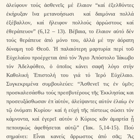
ἀλείφουν τούς ἀσθενεῖς μέ ἔλαιον “καί ἐξελθόντες
ἐκήρυξαν ἵνα μετανοήσωσι καί δαιμόνια πολλά
ἐξέβαλλον, καί ἤλειφον πολλούς ἀρρώστους καί
ἐθεράπευον” (6,12 – 13). Βέβαια, το ἔλαιον αὐτό δέν
τούς θεράπευε ἀπό μόνο του, ἀλλά μέ την ἀόρατη
δύναμη τοῦ Θεοῦ. Ἡ παλαιότερη μαρτυρία περί τοῦ
Εὐχελαίου προέρχεται ἀπό τόν Ἅγιο Ἀπόστολο Ἰάκωβο
τόν Ἀδελφόθεο, ὁ ὁποῖος κάνει σαφῆ λόγο στήν
Καθολική Ἐπιστολή του γιά τό Ἱερό Εὐχέλαιο.
Συγκεκριμένα συμβουλεύει: “Ἀσθενεῖ τις ἐν ὑμῖν;
προσκαλεσάσθω τούς πρεσβυτέρους τῆς Ἐκκλησίας και
προσευξάσθωσαν ἐπ ̓αὐτόν, ἀλείψαντες αὐτόν ἐλαίῳ ἐν
τῷ ὀνόματι Κυρίου· καί ἡ εὐχή τῆς πίστεως σώσει τόν
κάμνοντα, καί ἐγερεῖ αὐτόν ὁ Κύριος κἄν ἁμαρτία ᾖ
πεποιηκώς ἀφεθήσεται αὐτῷ” (Ἰακ. 5,14-15). Πού
σημαίνει: Εἶναι κανείς ἄρρωστος ἀπό σᾶς; Ἄς