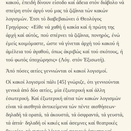
κακού, έπειδή δίνουν είσοδο καί άδεια στόν διάβολο νά
σπείρη στόν άργό νού μας τά ζιζάνια τών κακών
λογισμών. Έτσι τό διαβεβαιώνει ό Θεολόγος
Γρηγόριος· «Είθε νά χαθή ή κακία καί ή πρώτη της
άρχή καί αύτός, πού σπέρνει τά ζιζάνια, πονηρός, ένώ
έμείς κοιμόμαστε, ώστε νά γίνεται άρχή τού κακού ή
άμέλεια τού άγαθού, όπως άκριβώς καί τού σκότους, ή
τού φωτός ύποχώρησις» (Λόγ. στόν Έξισωτή).
Άπό πόσες αιτίες γεννιώνται οί κακοί λογισμοί.
Οί κακοί λογισμοί πάλι [45] γνώριζε, ότι γεννιούνται
γενικά άπό δύο αιτίες, μία έξωτερική καί άλλη
έσωτερική. Καί έξωτερική αίτια τών κακών λογισμών
είναι τά αισθητά άντικείμενα τών πέντε αισθήσεων·
δηλαδή τά ορατά, τά άκουστά, τά όσφραντά, τά γευστά,
τά άπτά· δηλαδή οί κακές καί άσεμνες καί θεατρικές