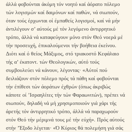
άλλά φοβούνται άκόμη τόν νοητό καί άόρατο πόλεμο
τών λογισμών καί δαιμόνων καί παθών, νά σιωπούν,
όταν τούς έρχωνται οί έμπαθείς λογισμοί, καί νά μήν
άντιλέγουν σ’ αύτούς μέ τόν λεγόμενο άντιρρητικό
τρόπο, άλλά νά καταφεύγουν μόνο στόν Θεό νοερά μέ
τήν προσευχή, έπικαλούμενοι τήν βοήθεια έκείνου.
Διότι καί ό θείος Μάξιμος, στό τριακοστό Κεφάλαιο
τής α’ έκατοντ. τών Θεολογικών, αύτό τούς
συμβουλεύει νά κάνουν, λέγοντας· «Αύτοί πού
δειλιάζουν στόν πόλεμο πρός τά πάθη καί φοβούνται
τήν έπίθεσι τών άοράτων έχθρών (όπως άκριβώς
κάποτε οί ’Ισραηλίτες τήν τών Φαραωνιτών), πρέπει νά
σιωπούν, δηλαδή νά μή χρησιμοποιούν γιά χάρι τής
άρετής τόν άντιρρητικό τρόπο, άλλά νά παραχωρούν
στόν Θεό τήν μέριμνά τους μέ τήν εύχή». Πρός αύτούς
στήν ’Έξοδο λέγεται· «Ό Κύριος θά πολεμήση γιά σάς