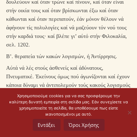
δουλεύουν καί όταν τρώνε καί πίνουν, καί όταν είναι
στήν οικία τους καί όταν βρίσκωνται έξω καί όταν
κάθωνται καί όταν περιπατούν, έάν μόνον θέλουν νά
άφήνουν τίς πολυλογίες καί νά μαζεύουν τόν νού τους
στήν καρδιά τους· καί βλέπε γι’ αύτό στήν Φιλοκαλία,
σελ. 1202.
Β’. θεραπεία τών κακών λογισμών, ή Άντίρρησις.
Αύτά νά λές στούς άσθενείς καί άδύνατους,
Πνευματικέ. Έκείνους όμως πού άγωνίζονται καί έχουν
κάποια δύναμι νά άντιπολεμούν τούς κακούς λογισμούς
καί άοράτους δαίμονες καί τά πάθη, συμβούλευε,
Χρησιμοποιούμε cookies για να σας προσφέρουμε την
Πνευματικέ, νά άντιστέκωνται στούς πονηρούς καί
καλύτερη δυνατή εμπειρία στη σελίδα μας. Εάν συνεχίσετε να
χρησιμοποιείτε τη σελίδα, θα υποθέσουμε πως είστε
αισχρούς καί βλάσφημους λογισμούς τους μέ άντίρρησι
ικανοποιημένοι με αυτό.
καί άντιλογία θυμοειδή, ώστε διά μέσου τού νοητού
Εντάξει
Όροι Χρήσης
πολέμου αύτής τής άντιρρήσεως, νά λαμβάνουν
στέφανα άπό τόν Θεό, σύμφωνα μέ τόν λόγο τής