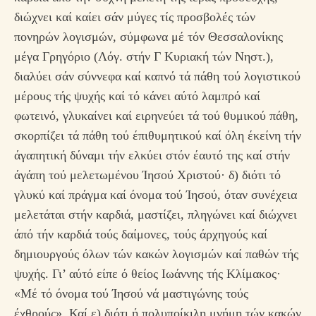
διώχνει καί καίει σάν μύγες τίς προσβολές τών
πονηρών λογισμών, σύμφωνα μέ τόν Θεσσαλονίκης
μέγα Γρηγόριο (Λόγ. στήν Γ Κυριακή τών Νηστ.),
διαλύει σάν σύννεφα καί καπνό τά πάθη τού λογιστικού
μέρους τής ψυχής καί τό κάνει αύτό λαμπρό καί
φωτεινό, γλυκαίνει καί ειρηνεύει τά τού θυμικού πάθη,
σκορπίζει τά πάθη τού έπιθυμητικού καί όλη έκείνη τήν
άγαπητική δύναμι τήν ελκύει στόν έαυτό της καί στήν
άγάπη τού μελετωμένου Ίησού Χριστού· δ) διότι τό
γλυκύ καί πράγμα καί όνομα τού Ίησού, όταν συνέχεια
μελετάται στήν καρδιά, μαστίζει, πληγώνει καί διώχνει
άπό τήν καρδιά τούς δαίμονες, τούς άρχηγούς καί
δημιουργούς όλων τών κακών λογισμών καί παθών τής
ψυχής. Γι’ αύτό είπε ό θείος Ιωάννης τής Κλίμακος·
«Μέ τό όνομα τού Ίησού νά μαστιγώνης τούς
έχθρούς». Καί ε) διότι ή πολυποίκιλη μνήμη τών κακών