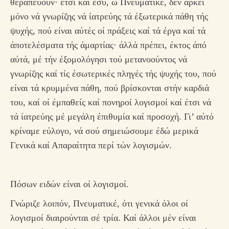
θεραπεύουν· έτσι καί έσύ, ώ Πνευματικέ, δέν άρκεί
μόνο νά γνωρίζης νά ίατρεύης τά έξωτερικά πάθη τής
ψυχής, πού είναι αύτές οί πράξεις καί τά έργα καί τά
άποτελέσματα τής άμαρτίας· άλλά πρέπει, έκτος άπό
αύτά, μέ τήν έξομολόγησι τού μετανοούντος νά
γνωρίζης καί τίς έσωτερικές πληγές τής ψυχής του, πού
είναι τά κρυμμένα πάθη, πού βρίσκονται στήν καρδιά
του, καί οί έμπαθείς καί πονηροί λογισμοί καί έτσι νά
τά ίατρεύης μέ μεγάλη έπιθυμία καί προσοχή. Γι’ αύτό
κρίναμε εύλογο, νά σού σημειώσουμε έδώ μερικά
Γενικά καί Απαραίτητα περί τών λογισμών.
Πόσων ειδών είναι οί λογισμοί.
Γνώριζε λοιπόν, Πνευματικέ, ότι γενικά όλοι οί
λογισμοί διαιρούνται σέ τρία. Καί άλλοι μέν είναι