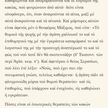
καθαρίζονται καί άπομαραίνονται καί οί λογισμοί τής
κακίας, πού φυτρώνουν άπό αύτά· διότι είναι
ολοφάνερο, ότι, όταν άναιρούνται τά αίτια, μαζί μέ
αύτά άναιρούνται καί τά αίτιατά. Καί μάρτυρες αύτών
είναι άφενός μέν ό θεοφόρος Μάξιμος, πού είπε· «Τό
θυμικό τής ψυχής μέ τήν άγάπη χαλίνωσέ το καί τό
έπιθυμητικό της μέ τήν έγκράτεια καταμάρανέ το καί τό
λογιστικό της μέ τήν προσευχή άναπτέρωσέ το καί τό
φώς τού νού ποτέ δέν θά σκοτεινιάζη» (δ’ Έκατοντ. τών
περί Άγάπ. κεφ. π’). Καί άφετέρου ό θείος Σεραπίων,
πού λέει έπί λέξει· «Νούς, πού έχει πιει τήν
πνευματική γνώσι, τελείως καθαίρεται· ή άγάπη πάλι τά
φλεγμονώδη μόρια τού θυμού θεραπεύει· καί τίς
έπιθυμίες, πού ύπάρχουν καί ένοχλούν, τίς καθηλώνει
ή εγκράτεια».
Πόσες είναι οί έσωτερικές θεραπείες τών κακών