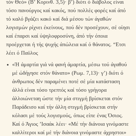
τόν Θεό» (Β’ Κορινθ. 3,5)· β’) διότι ό διάβολος είναι
τόσο πανούργος καί κακός, πού πολλές φορές καί άπό
τό καλό βγάζει κακό καί διά μέσου τών άγαθών
λογισμών ρίχνει έκείνους, πού δέν προσέχουν, σέ οίησι
καί έπαρσι καί ύψηλοφροσύνη, άπό τήν όποια
προέρχεται ή τής ψυχής άπώλεια καί ό θάνατος. “Ετσι
λέει ό Παϋλος
«Ή άμαρτία γιά νά φανή άμαρτία, μέσω τού άγαθού
μέ ώδήγησε στόν θάνατο» (Ρωμ. 7,13)· γ’) διότι ό
άνθρωπος δέν παραμένει ποτέ σέ μία κατάσταση
άλλά είναι τόσο τρεπτός καί τόσο γρήγορα
άλλοιώνεταη ώστε τήν μία στιγμή βρίσκεται στόν
Παράδεισο καί τήν άλλη στιγμή βρίσκεται στήν
κόλασι μέ τούς λογισμούς, όπως είπε ένας Όσιος.
Καί ό Άγιος ’Ισαάκ λέει· «Μέ τήν διάνοια γινόμαστε
καλλίτεροι καί μέ τήν διάνοια γινόμαστε άχρηστοι»