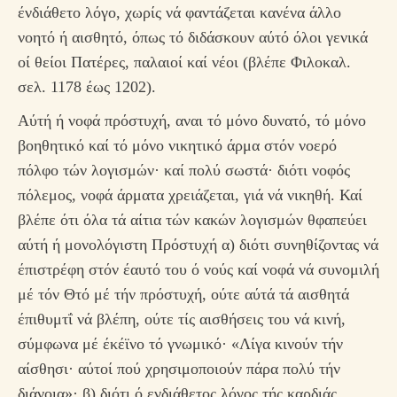
ένδιάθετο λόγο, χωρίς νά φαντάζεται κανένα άλλο
νοητό ή αισθητό, όπως τό διδάσκουν αύτό όλοι γενικά
οί θείοι Πατέρες, παλαιοί καί νέοι (βλέπε Φιλοκαλ.
σελ. 1178 έως 1202).
Αύτή ή νοφά πρόστυχή, αναι τό μόνο δυνατό, τό μόνο
βοηθητικό καί τό μόνο νικητικό άρμα στόν νοερό
πόλφο τών λογισμών· καί πολύ σωστά· διότι νοφός
πόλεμος, νοφά άρματα χρειάζεται, γιά νά νικηθή. Καί
βλέπε ότι όλα τά αίτια τών κακών λογισμών θφαπεύει
αύτή ή μονολόγιστη Πρόστυχή α) διότι συνηθίζοντας νά
έπιστρέφη στόν έαυτό του ό νούς καί νοφά νά συνομιλή
μέ τόν Θτό μέ τήν πρόστυχή, ούτε αύτά τά αισθητά
έπιθυμτΐ νά βλέπη, ούτε τίς αισθήσεις του νά κινή,
σύμφωνα μέ έκέϊνο τό γνωμικό· «Λίγα κινούν τήν
αίσθησι· αύτοί πού χρησιμοποιούν πάρα πολύ τήν
διάνοια»· β) διότι ό ενδιάθετος λόγος τής καρδιάς