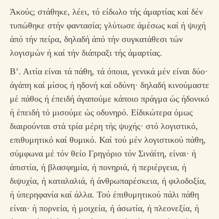
Άκούς; στάθηκε, λέει, τό είδωλο τής άμαρτίας καί δέν
τυπώθηκε στήν φαντασία; γλύτωσε άμέσως καί ή ψυχή
άπό τήν πείρα, δηλαδή άπό τήν συγκατάθεσι τών
λογισμών ή καί τήν διάπραξι τής άμαρτίας.
Β’. Αιτία είναι τά πάθη, τά όποια, γενικά μέν είναι δύο·
άγάπη καί μίσος ή ηδονή καί οδύνη· δηλαδή κινούμαστε
μέ πάθος ή έπειδή άγαπούμε κάποιο πράγμα ώς ήδονικό
ή έπειδή τό μισούμε ώς οδυνηρό. Είδικώτερα όμως
διαιρούνται στά τρία μέρη τής ψυχής· στό λογιστικό,
επιθυμητικό καί θυμικό. Καί τού μέν λογιστικού πάθη,
σύμφωνα μέ τόν θείο Γρηγόριο τόν Σινάίτη, είναι· ή
άπιστία, ή βλασφημία, ή πονηριά, ή περιέργεια, ή
διψυχία, ή καταλαλιά, ή άνθρωπαρέσκεια, ή φιλοδοξία,
ή ύπερηφανία καί άλλα. Τού έπιθυμητικού πάλι πάθη
είναι· ή πορνεία, ή μοιχεία, ή άσωτία, ή πλεονεξία, ή