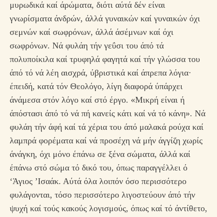
μυρωδικά καί άρώματα, διότι αύτά δέν είναι
γνωρίσματα άνδρών, άλλά γυναικών καί γυναικών όχι
σεμνών καί σωφρόνων, άλλά άσέμνων καί όχι
σωφρόνων. Νά φυλάη τήν γεΰσι του άπό τά
πολυποίκιλα καί τρυφηλά φαγητά καί τήν γλώσσα του
άπό τό νά λέη αισχρά, ύβριστικά καί άπρεπα λόγια·
έπειδή, κατά τόν Θεολόγο, λίγη διαφορά ύπάρχει
άνάμεσα στόν λόγο καί στό έργο. «Μικρή είναι ή
άπόστασι άπό τό νά πή κανείς κάτι καί νά τό κάνη». Νά
φυλάη τήν άφή καί τά χέρια του άπό μαλακά ρούχα καί
λαμπρά φορέματα καί νά προσέχη νά μήν άγγίζη χωρίς
άνάγκη, όχι μόνο έπάνω σε ξένα σώματα, άλλά καί
έπάνω στό σώμα τό δικό του, όπως παραγγέλλει ό
‘Άγιος ’Ισαάκ. Αύτά όλα λοιπόν όσο περισσότερο
φυλάγονται, τόσο περισσότερο λιγοστεύουν άπό τήν
ψυχή καί τούς κακούς λογισμούς, όπως καί τό άντίθετο,