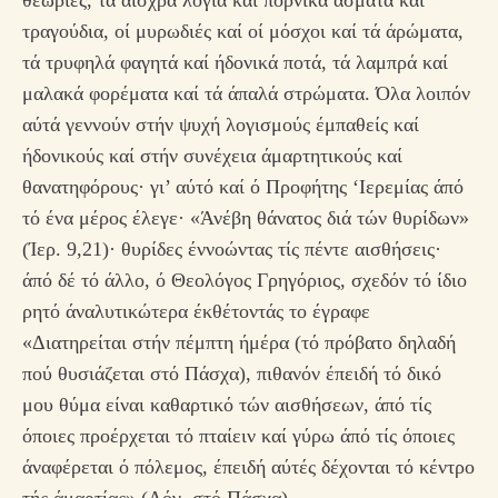
θεωρίες, τά αισχρά λόγια καί πορνικά άσματα καί
τραγούδια, οί μυρωδιές καί οί μόσχοι καί τά άρώματα,
τά τρυφηλά φαγητά καί ήδονικά ποτά, τά λαμπρά καί
μαλακά φορέματα καί τά άπαλά στρώματα. Όλα λοιπόν
αύτά γεννούν στήν ψυχή λογισμούς έμπαθείς καί
ήδονικούς καί στήν συνέχεια άμαρτητικούς καί
θανατηφόρους· γι’ αύτό καί ό Προφήτης ‘Ιερεμίας άπό
τό ένα μέρος έλεγε· «Άνέβη θάνατος διά τών θυρίδων»
(Ίερ. 9,21)· θυρίδες έννοώντας τίς πέντε αισθήσεις·
άπό δέ τό άλλο, ό Θεολόγος Γρηγόριος, σχεδόν τό ίδιο
ρητό άναλυτικώτερα έκθέτοντάς το έγραφε
«Διατηρείται στήν πέμπτη ήμέρα (τό πρόβατο δηλαδή
πού θυσιάζεται στό Πάσχα), πιθανόν έπειδή τό δικό
μου θύμα είναι καθαρτικό τών αισθήσεων, άπό τίς
όποιες προέρχεται τό πταίειν καί γύρω άπό τίς όποιες
άναφέρεται ό πόλεμος, έπειδή αύτές δέχονται τό κέντρο