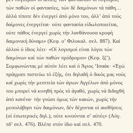
τών παθών οί φαντασίες, τών δέ δαιμόνων τά πάθη…
άλλά τίποτε δέν ένεργεί άπό μόνο του, άλλ’ άπό τούς
δαίμονες ένεργείται· ούτε φαντασία είδωλοποιείται,
ούτε πάθος ένεργεί χωρίς τήν λανθάνουσα κρυφή
δαιμονική δύναμι» (Κεφ. ο’ Φιλοκαλ. σελ. 887). Καί
άλλού ό ίδιος λέει· «Οί λογισμοί είναι λόγοι τών
δαιμόνων καί τών παθών πρόδρομοι» (Κεφ. ξζ’).
Συμφωνώντας μέ αύτόν λέει καί ό Άγιος ’Ισαάκ· «Έγώ
πράγματι πιστεύω τό έξής, ότι δηλαδή ό δικός μας νούς
καί χωρίς τήν μεσιτεία τών άγιων Αγγέλων άπό μόνος
του μπορεί νά κινηθή πρός τό άγαθό, χωρίς νά διδαχθή
άπό κανένα· τήν γνώσι όμως τών κακών, χωρίς τήν
μεσολάβησι τών δαιμόνων, δέν δέχονται οί αισθήσεις
(οί έσωτερικές δηλ.), ούτε κινούνται σ’ αύτές» (Αόγ.
πδ’ σελ. 476). Βλέπε στόν ίδιο καί σελ. 470.