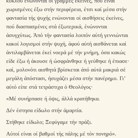
κύκλου ένώνονται οί γραμμές έκείνες, πού είναι
χωρισμένες έξω στήν περιφέρεια, έτσι καί μέσα στήν
φαντασία τής ψυχής ενώνονται οί αισθήσεις έκείνες,
πού διασπασμένες στά έξωτερικά, ένώνονται
άσυγχύτως. Άπό τήν φαντασία λοιπόν αύτή γεννιώνται
κακοί λογισμοί στήν ψυχή, άφού αύτή αισθάνεται καί
άντιλαμβάνεται έκεί νοερά μέ τήν μνήμη, όσα κακώς
είδε έξω ή άκουσε ή ώσφράνθηκε ή γεύθηκε ή έπιασε·
καί, μολονότι αισθητά βρίσκεται άπό αύτά μακριά σέ
μεγάλη άπόστασι, ήσυχάζει μέσα στήν πανέρημο. Γι’
αύτό είπε στά τετράστιχα ό Θεολόγος·
«Μέ συνήρπασε ή όψις, άλλά κρατήθηκα.
Δέν έστησα είδωλο στήν άμαρτία.
Στήθηκε είδωλο; Ξεφύγαμε τήν πράξι.
Αύτοί είναι οί βαθμοί τής πάλης μέ τόν πονηρό».