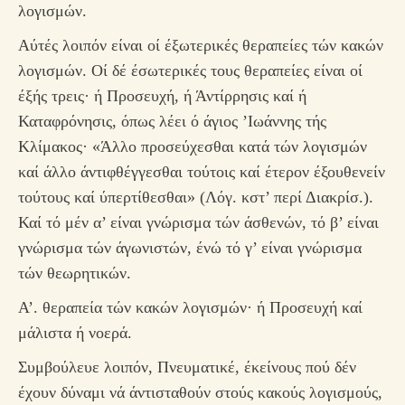
λογισμών.
Αύτές λοιπόν είναι οί έξωτερικές θεραπείες τών κακών
λογισμών. Οί δέ έσωτερικές τους θεραπείες είναι οί
έξής τρεις· ή Προσευχή, ή Άντίρρησις καί ή
Καταφρόνησις, όπως λέει ό άγιος ’Ιωάννης τής
Κλίμακος· «Άλλο προσεύχεσθαι κατά τών λογισμών
καί άλλο άντιφθέγγεσθαι τούτοις καί έτερον έξουθενείν
τούτους καί ύπερτίθεσθαι» (Λόγ. κστ’ περί Διακρίσ.).
Καί τό μέν α’ είναι γνώρισμα τών άσθενών, τό β’ είναι
γνώρισμα τών άγωνιστών, ένώ τό γ’ είναι γνώρισμα
τών θεωρητικών.
Α’. θεραπεία τών κακών λογισμών· ή Προσευχή καί
μάλιστα ή νοερά.
Συμβούλευε λοιπόν, Πνευματικέ, έκείνους πού δέν
έχουν δύναμι νά άντισταθούν στούς κακούς λογισμούς,