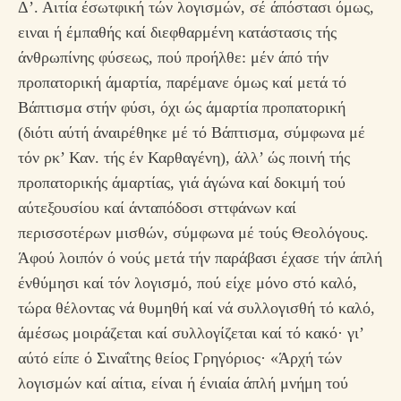
Δ’. Αιτία έσωτφική τών λογισμών, σέ άπόστασι όμως,
ειναι ή έμπαθής καί διεφθαρμένη κατάστασις τής
άνθρωπίνης φύσεως, πού προήλθε: μέν άπό τήν
προπατορική άμαρτία, παρέμανε όμως καί μετά τό
Βάπτισμα στήν φύσι, όχι ώς άμαρτία προπατορική
(διότι αύτή άναιρέθηκε μέ τό Βάπτισμα, σύμφωνα μέ
τόν ρκ’ Καν. τής έν Καρθαγένη), άλλ’ ώς ποινή τής
προπατορικής άμαρτίας, γιά άγώνα καί δοκιμή τού
αύτεξουσίου καί άνταπόδοσι σττφάνων καί
περισσοτέρων μισθών, σύμφωνα μέ τούς Θεολόγους.
Άφού λοιπόν ό νούς μετά τήν παράβασι έχασε τήν άπλή
ένθύμησι καί τόν λογισμό, πού είχε μόνο στό καλό,
τώρα θέλοντας νά θυμηθή καί νά συλλογισθή τό καλό,
άμέσως μοιράζεται καί συλλογίζεται καί τό κακό· γι’
αύτό είπε ό Σιναΐτης θείος Γρηγόριος· «Άρχή τών
λογισμών καί αίτια, είναι ή ένιαία άπλή μνήμη τού