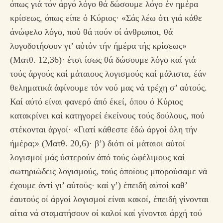
όπως γιά τόν άργό λόγο θά δώσουμε λόγο έν ημέρα
κρίσεως, όπως είπε ό Κύριος· «Σάς λέω ότι γιά κάθε
άνώφελο λόγο, πού θά πούν οί άνθρωποι, θά
λογοδοτήσουν γι’ αύτόν τήν ήμέρα τής κρίσεως»
(Ματθ. 12,36)· έτσι ίσως θά δώσουμε λόγο καί γιά
τούς άργούς καί μάταιους λογισμούς καί μάλιστα, έάν
θεληματικά άφίνουμε τόν νού μας νά τρέχη σ’ αύτούς.
Καί αύτό είναι φανερό άπό έκεί, όπου ό Κύριος
κατακρίνει καί κατηγορεί έκείνους τούς δούλους, πού
στέκονται άργοί· «Γιατί κάθεστε έδώ άργοί όλη τήν
ήμέρα;» (Ματθ. 20,6)· β’) διότι οί μάταιοι αύτοί
λογισμοί μάς ύστερούν άπό τούς ώφέλιμους καί
σωτηριώδεις λογισμούς, τούς όποίους μπορούσαμε νά
έχουμε άντί γι’ αύτούς· καί γ’) έπειδή αύτοί καθ’
έαυτούς οί άργοί λογισμοί είναι κακοί, έπειδή γίνονται
αίτια νά σταματήσουν οί καλοί καί γίνονται άρχή τού