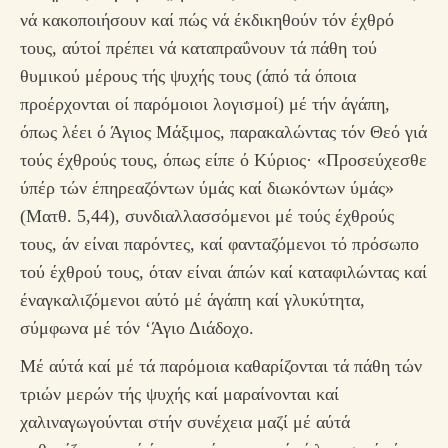
νά κακοποιήσουν καί πώς νά έκδικηθούν τόν έχθρό
τους, αύτοί πρέπει νά καταπραΰνουν τά πάθη τού
θυμικού μέρους τής ψυχής τους (άπό τά όποια
προέρχονται οί παρόμοιοι λογισμοί) μέ τήν άγάπη,
όπως λέει ό Άγιος Μάξιμος, παρακαλώντας τόν Θεό γιά
τούς έχθρούς τους, όπως είπε ό Κύριος· «Προσεύχεσθε
ύπέρ τών έπηρεαζόντων ύμάς καί διωκόντων ύμάς»
(Ματθ. 5,44), συνδιαλλασσόμενοι μέ τούς έχθρούς
τους, άν είναι παρόντες, καί φανταζόμενοι τό πρόσωπο
τού έχθρού τους, όταν είναι άπών καί καταφιλώντας καί
έναγκαλιζόμενοι αύτό μέ άγάπη καί γλυκύτητα,
σύμφωνα μέ τόν ‘Άγιο Διάδοχο.
Μέ αύτά καί μέ τά παρόμοια καθαρίζονται τά πάθη τών
τριών μερών τής ψυχής καί μαραίνονται καί
χαλιναγωγούνται στήν συνέχεια μαζί μέ αύτά