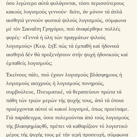
όσο λιγώτερο αύτά φυλάγονται, τόσο περισσότερους
κακούς λογισμούς γεννούν· διότι, άν μόνον τά άπλά
αισθητά γεννούν φυσικά ψιλούς λογισμούς, σύμφωνα
μέ τόν Σαιναΐτη Γρηγόριο, πού άναφέρθηκε πολλές
φορές· «Γεννά ή ύλη τών πραγμάτων ψιλούς
λογισμούς» (Κεφ. ξηΈ πώς τά έμπαθή καί ήδονικά
αισθητά δέν θά προξενήσουν στήν ψυχή ήδονικούς καί
έμπαθείς λογισμούς;
Έκείνους πάλι, πού έχουν λογισμούς βλάσφημους ή
λογισμούς αισχρούς ή λογισμούς πονηρούς,
συμβούλευε, Πνευματικέ, νά θεραπεύουν πρώτα τά
πάθη τών τριών μερών τής ψυχής τους, άπό τά όποια
προέρχονται αύτοί οί κακοί λογισμοί, όπως προείπαμε.
Γιά παράδειγμα, όσοι πολεμούνται άπό τούς λογισμούς
τής βλασφημίας46, πρέπει νά καθαρίζουν τό λογιστικό
μέρος τής ψυχής τους μέ τήν ιερή προσευχή, σύμφωνα