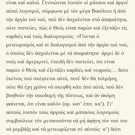
είναι καί καλοί. Γεννιώνται λοιπόν οί μάταιοι καί άργοί
αύτοί λογισμοί, σύμφωνα μέ τόν μέγα Βασίλειο ή άπό
τήν άργία τού νού, πού δέν άσχολείται στά άπαραίτητα,
ούτε πιστεύει, πώς ό Θεός είναι παρών καί έξετάζει τίς
καρδιές καί τούς διαλογισμούς· «Γίνεται ό
μετεωρισμός καί οί διαλογισμοί άπό τήν άργία τού νού,
ό όποίος δέν άσχολείται μέ τά άπαραίτητα· άργεί δέ ό
νούς καί άμεριμνεί, έπειδή δέν πιστεύει, ότι είναι
παρών ό Θεός καί έξετάζει καρδιές καί νεφρούς… διότι
έκείνος πού σκέφτεται αύτό, ποτέ δέν θά τολμήση,
ούτε θά έχη χρόνο νά σκεφθή κάτι άπό αύτά, πού δέν
βοηθούν τήν οικοδομή τής πίστεως, καί άν άκόμη
φαίνεται, ότι είναι καλό» (όρ. κατ’ έπιτ. κα’). Γι’
αύτούς λοιπόν τούς άργούς καί μάταιους λογισμούς
συμβούλευε τόν μετανοούντα νά μή άφήνη τόν νού του
νά ρεμβάζη καί νά μετεωρίζεται σέ αύτούς· α’) διότι