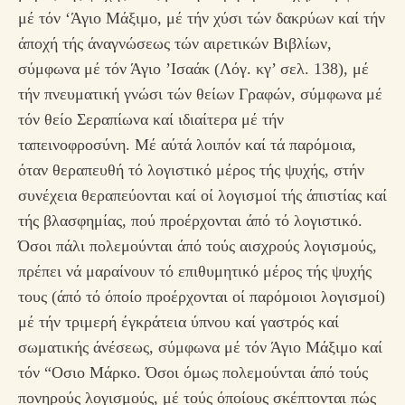
μέ τόν ‘Άγιο Μάξιμο, μέ τήν χύσι τών δακρύων καί τήν
άποχή τής άναγνώσεως τών αιρετικών Βιβλίων,
σύμφωνα μέ τόν Άγιο ’Ισαάκ (Λόγ. κγ’ σελ. 138), μέ
τήν πνευματική γνώσι τών θείων Γραφών, σύμφωνα μέ
τόν θείο Σεραπίωνα καί ιδιαίτερα μέ τήν
ταπεινοφροσύνη. Μέ αύτά λοιπόν καί τά παρόμοια,
όταν θεραπευθή τό λογιστικό μέρος τής ψυχής, στήν
συνέχεια θεραπεύονται καί οί λογισμοί τής άπιστίας καί
τής βλασφημίας, πού προέρχονται άπό τό λογιστικό.
Όσοι πάλι πολεμούνται άπό τούς αισχρούς λογισμούς,
πρέπει νά μαραίνουν τό επιθυμητικό μέρος τής ψυχής
τους (άπό τό όποίο προέρχονται οί παρόμοιοι λογισμοί)
μέ τήν τριμερή έγκράτεια ύπνου καί γαστρός καί
σωματικής άνέσεως, σύμφωνα μέ τόν Άγιο Μάξιμο καί
τόν “Οσιο Μάρκο. Όσοι όμως πολεμούνται άπό τούς
πονηρούς λογισμούς, μέ τούς όποίους σκέπτονται πώς