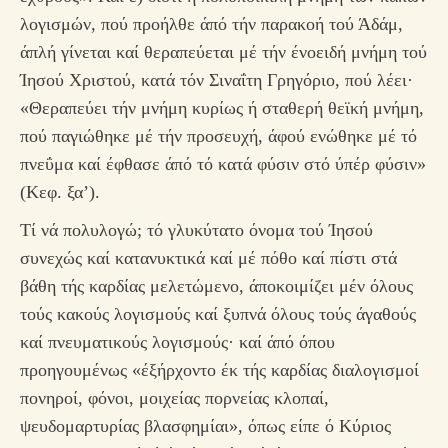
λογισμών, πού προήλθε άπό τήν παρακοή τού Άδάμ,
άπλή γίνεται καί θεραπεύεται μέ τήν ένοειδή μνήμη τού
Ίησού Χριστού, κατά τόν Σιναΐτη Γρηγόριο, πού λέει·
«Θεραπεύει τήν μνήμη κυρίως ή σταθερή θεϊκή μνήμη,
πού παγιώθηκε μέ τήν προσευχή, άφού ενώθηκε μέ τό
πνεΰμα καί έφθασε άπό τό κατά φύσιν στό ύπέρ φύσιν»
(Κεφ. ξα’).
Τί νά πολυλογώ; τό γλυκύτατο όνομα τού Ίησού
συνεχώς καί κατανυκτικά καί μέ πόθο καί πίστι στά
βάθη τής καρδίας μελετώμενο, άποκοιμίζει μέν όλους
τούς κακούς λογισμούς καί ξυπνά όλους τούς άγαθούς
καί πνευματικούς λογισμούς· καί άπό όπου
προηγουμένως «έξήρχοντο έκ τής καρδίας διαλογισμοί
πονηροί, φόνοι, μοιχείας πορνείας κλοπαί,
ψευδομαρτυρίας βλασφημίαι», όπως είπε ό Κύριος