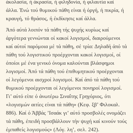
άκολασία, ή άκρασία, ή φιληδονία, ή φιλαυτία καί
άλλα. Ένώ τού θυμικού πάθη είναι ή όργή, ή πικρία, ή
κραυγή, τό θράσος, ή έκδίκησις καί άλλα.
Άπό αύτά λοιπόν τά πάθη τής ψυχής κυρίως καί
άργότερα γεννώνται οί κακοί λογισμοί, διαιρούμενοι
καί αύτοί παρόμοια μέ τά πάθη, σέ τρία: Δηλαδή άπό τά
πάθη τού λογιστικού προέρχονται κακοί λογισμοί, οί
όποίοι μέ ένα γενικό όνομα καλούνται βλάσφημοι
λογισμοί. Άπό τά πάθη τού έπιθυμητικού προέρχονται
οί λεγόμενοι αισχροί λογισμοί. Καί άπό τά πάθη τού
θυμικού προέρχονται οί λεγόμενοι πονηροί λογισμοί.
Γι’ αύτό είπε ό άνωτέρω Σιναΐτης Γρηγόριος, ότι
«λογισμών αιτίες είναι τά πάθη» (Κεφ. ξβ’ Φιλοκαλ.
886). Καί ό Άββάς ’Ισαάκ γι’ αύτό προσβολές ονομάζει
τά πάθη, έπειδή προσβάλλουν τήν ψυχή καί κινούν τούς
έμπαθείς λογισμούς» (Λόγ. λη’, σελ. 242).