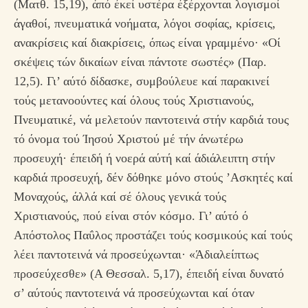
(Ματθ. 15,19), άπό έκεί υστέρα έξέρχονται λογισμοί
άγαθοί, πνευματικά νοήματα, λόγοι σοφίας, κρίσεις,
ανακρίσεις καί διακρίσεις, όπως είναι γραμμένο· «Οί
σκέψεις τών δικαίων είναι πάντοτε σωστές» (Παρ.
12,5). Γι’ αύτό δίδασκε, συμβούλευε καί παρακινεί
τούς μετανοούντες καί όλους τούς Χριστιανούς,
Πνευματικέ, νά μελετούν παντοτεινά στήν καρδιά τους
τό όνομα τού Ίησού Χριστού μέ τήν άνωτέρω
προσευχή· έπειδή ή νοερά αύτή καί άδιάλειπτη στήν
καρδιά προσευχή, δέν δόθηκε μόνο στούς ’Ασκητές καί
Μοναχούς, άλλά καί σέ όλους γενικά τούς
Χριστιανούς, πού είναι στόν κόσμο. Γι’ αύτό ό
Απόστολος Παΰλος προστάζει τούς κοσμικούς καί τούς
λέει παντοτεινά νά προσεύχωνται· «Άδιαλείπτως
προσεύχεσθε» (Α Θεσσαλ. 5,17), έπειδή είναι δυνατό
σ’ αύτούς παντοτεινά νά προσεύχωνται καί όταν