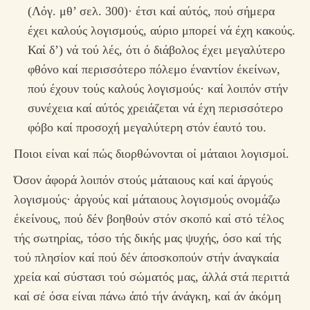
(Λόγ. μθ’ σελ. 300)· έτσι καί αύτός, πού σήμερα
έχει καλούς λογισμούς, αύριο μπορεί νά έχη κακούς.
Καί δ’) νά τού λές, ότι ό διάβολος έχει μεγαλύτερο
φθόνο καί περισσότερο πόλεμο έναντίον έκείνων,
πού έχουν τούς καλούς λογισμούς· καί λοιπόν στήν
συνέχεια καί αύτός χρειάζεται νά έχη περισσότερο
φόβο καί προσοχή μεγαλύτερη στόν έαυτό του.
Ποιοι είναι καί πώς διορθώνονται οί μάταιοι λογισμοί.
Όσον άφορά λοιπόν στούς μάταιους καί καί άργούς
λογισμούς· άργούς καί μάταιους λογισμούς ονομάζω
έκείνους, πού δέν βοηθούν στόν σκοπό καί στό τέλος
τής σωτηρίας, τόσο τής δικής μας ψυχής, όσο καί τής
τού πλησίον καί πού δέν άποσκοπούν στήν άναγκαία
χρεία καί σύστασι τού σώματός μας, άλλά στά περιττά
καί σέ όσα είναι πάνω άπό τήν άνάγκη, καί άν άκόμη