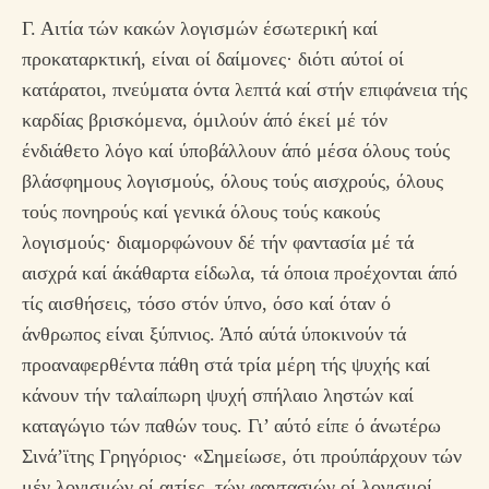
Γ. Αιτία τών κακών λογισμών έσωτερική καί
προκαταρκτική, είναι οί δαίμονες· διότι αύτοί οί
κατάρατοι, πνεύματα όντα λεπτά καί στήν επιφάνεια τής
καρδίας βρισκόμενα, όμιλούν άπό έκεί μέ τόν
ένδιάθετο λόγο καί ύποβάλλουν άπό μέσα όλους τούς
βλάσφημους λογισμούς, όλους τούς αισχρούς, όλους
τούς πονηρούς καί γενικά όλους τούς κακούς
λογισμούς· διαμορφώνουν δέ τήν φαντασία μέ τά
αισχρά καί άκάθαρτα είδωλα, τά όποια προέχονται άπό
τίς αισθήσεις, τόσο στόν ύπνο, όσο καί όταν ό
άνθρωπος είναι ξύπνιος. Άπό αύτά ύποκινούν τά
προαναφερθέντα πάθη στά τρία μέρη τής ψυχής καί
κάνουν τήν ταλαίπωρη ψυχή σπήλαιο ληστών καί
καταγώγιο τών παθών τους. Γι’ αύτό είπε ό άνωτέρω
Σινά’ϊτης Γρηγόριος· «Σημείωσε, ότι προύπάρχουν τών
μέν λογισμών οί αιτίες, τών φαντασιών οί λογισμοί,