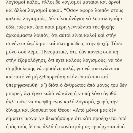
λογισμοί καλοί, άλλοι δέ λογισμοί μάταιοι καί άργοί
καί άλλοι λογισμοί κακοί. “Οσον άφορά λοιπόν στούς
καλούς λογισμούς, δέν είναι άνάγκη νά λεπτολογούμε
έδώ, πώς καί άπό ποιά μέρη γεννιώνται τής ψυχής·
άρκούμαστε λοιπόν, ότι αύτοί είναι καλοί καί στήν
συνέχεια ώφέλιμοι καί σωτηριώδεις στήν ψυχή. Τόσο
μόνο σού λέμε, Πνευματικέ, ότι, έάν κανείς σού πή
στήν έξομολόγησι, ότι έχει καλούς λογισμούς, νά τόν
συμβουλεύης νά προσέχη καλά, γιά νά ταπεινώνεται
καί ποτέ νά μή ξεθαρρεύση στόν έαυτό του καί
ύπερηφανευθή· α’) διότι ό άνθρωπος άπό μόνος του δέν
μπορεί, όχι έργο καλό νά κάνη ή νά πή λόγο άγαθό,
άλλ’ ούτε νά σκεφθή έναν καλό λογισμό, χωρίς τήν
δύναμι καί βοήθεια τού Θεού· «Άπό μόνοι μας δέν
είμαστε ικανοί νά θεωρήσουμε ότι κάτι προέρχεται άπό
έμάς τούς ίδιους άλλά ή ικανότητά μας προέρχεται άπό