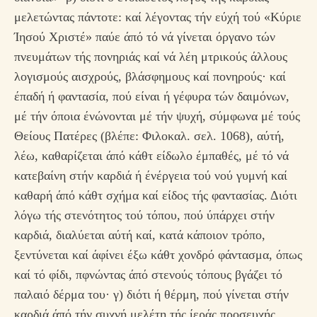
μελετώντας πάντοτε: καί λέγοντας τήν εύχή τού «Κύριε
Ίησού Χριστέ» παύε άπό τό νά γίνεται όργανο τών
πνευμάτων τής πονηριάς καί νά λέη μτρικούς άλλους
λογισμούς αισχρούς, βλάσφημους καί πονηρούς· καί
έπαδή ή φαντασία, πού είναι ή γέφυρα τών δαιμόνων,
μέ τήν όποια ένώνονται μέ τήν ψυχή, σύμφωνα μέ τούς
Θείους Πατέρες (βλέπε: Φιλοκαλ. σελ. 1068), αύτή,
λέω, καθαρίζεται άπό κάθτ είδωλο έμπαθές, μέ τό νά
κατεβαίνη στήν καρδιά ή ένέργεια τού νού γυμνή καί
καθαρή άπό κάθτ σχήμα καί είδος τής φαντασίας. Διότι
λόγω τής στενότητος τού τόπου, πού ύπάρχει στήν
καρδιά, διαλύεται αύτή καί, κατά κάποιον τρόπο,
ξεντύνεται καί άφίνει έξω κάθτ χονδρό φάντασμα, όπως
καί τό φίδι, πφνώντας άπό στενούς τόπους βγάζει τό
παλαιό δέρμα του· γ) διότι ή θέρμη, πού γίνεται στήν
καρδιά άπό τήν συχνή μελέτη τής ίεράς προσευχής,