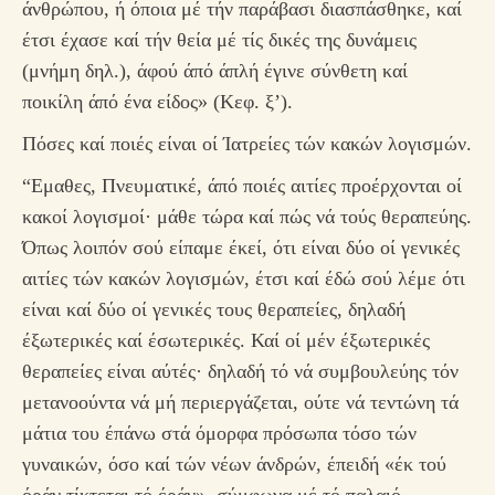
άνθρώπου, ή όποια μέ τήν παράβασι διασπάσθηκε, καί
έτσι έχασε καί τήν θεία μέ τίς δικές της δυνάμεις
(μνήμη δηλ.), άφού άπό άπλή έγινε σύνθετη καί
ποικίλη άπό ένα είδος» (Κεφ. ξ’).
Πόσες καί ποιές είναι οί Ίατρείες τών κακών λογισμών.
“Εμαθες, Πνευματικέ, άπό ποιές αιτίες προέρχονται οί
κακοί λογισμοί· μάθε τώρα καί πώς νά τούς θεραπεύης.
Όπως λοιπόν σού είπαμε έκεί, ότι είναι δύο οί γενικές
αιτίες τών κακών λογισμών, έτσι καί έδώ σού λέμε ότι
είναι καί δύο οί γενικές τους θεραπείες, δηλαδή
έξωτερικές καί έσωτερικές. Καί οί μέν έξωτερικές
θεραπείες είναι αύτές· δηλαδή τό νά συμβουλεύης τόν
μετανοούντα νά μή περιεργάζεται, ούτε νά τεντώνη τά
μάτια του έπάνω στά όμορφα πρόσωπα τόσο τών
γυναικών, όσο καί τών νέων άνδρών, έπειδή «έκ τού