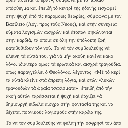
όράν τίκτεται τό έράν», σύμφωνα μέ τό παλαιό
άπόφθεγμα καί έπειδή τό κεντρί τής ήδονής εισχωρεί
στήν ψυχή άπό τίς παρόμοιες θεωρίες, σύμφωνα μέ τόν
Βασίλειο (Λόγ. πρός τούς Νέους), καί στήν συνέχεια
κύματα λογισμών αισχρών καί άτοπων σηκώνονται
στήν καρδιά, τά όποια σέ όλη τήν ύπόλοιπη ζωή
καταβυθίζουν τόν νού. Τό νά τόν συμβουλεύης νά
κλείνη τά αύτιά του, γιά νά μήν άκούη κανένα κακό
λόγο, ιδιαίτερα όμως τά έρωτικά καί αισχρά τραγούδια,
όπως παραγγέλλει ό Θεολόγος, λέγοντας· «Μέ τό κερί
τά αύτιά κλείνε στά άπρεπή λόγια, καί στών γλυκών
τραγουδιών τά ώραΐα τσακίσματα»· έπειδή άπό τήν
άκοή αύτών ταράσσεται ή ψυχή καί άρχίζει νά
δημιουργή είδωλα αισχρά στήν φαντασία της καί νά
δέχεται πορνικούς λογισμούς στήν καρδιά της.
Τό νά τόν συμβουλεύης νά φυλάη τήν όσφρησί του άπό