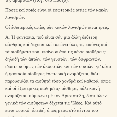
τής άμαρτίας» (Λόγ. στό Πάσχα).
Πόσες καί ποιές είναι οί έσωτερικές αιτίες τών κακών
λογισμών.
Οί έσωτερικές αιτίες τών κακών λογισμών είναι τρεις:
Α. Ή φαντασία, πού είναι σάν μία άλλη δεύτερη
αίσθησις καί δέχεται καί τυπώνει όλες τίς εικόνες καί
τά αισθήματα πού μπαίνουν άπό τίς πέντε αισθήσεις·
δηλαδή τών άπτών, τών γευστών, τών όσφραντών,
ιδιαίτερα όμως τών άκουστών καί τών ορατών· γι’ αύτό
ή φαντασία αίσθησις έσωτερική ονομάζεται, διότι
παρουσιάζει τά αισθητά τόσο χονδρά καί καθαρά, όπως
καί οί έξωτερικές αισθήσεις· αΐσθησις πάλι κοινή
ονομάζεται, σύμφωνα μέ τόν Αριστοτέλη, διότι όλων
γενικά τών αισθήσεων δέχεται τίς ’Ιδέες. Καί αύτό
είναι φυσικό· έπειδή, όπως μέσα στό κέντρο τού