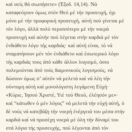
καί σείς θά σιωπήσετε» (Έξοδ. 14,14). Νά
καταφεύγουν όμως στόν Θεό μέ τήν προσευχή, όχι
μόνο μέ τήν προφορική προσευχή, αύτή πού γίνεται μέ
τόν λόγο, άλλά πολύ περισσότερο μέ τήν νοερά
προσευχή καί αύτήν πού λέγεται στήν καρδιά μέ τόν
ένδιάθετο λόγο τής καρδιάς· καί αύτή είναι, τό νά
σταματήσουν μέν τόν ένδιάθετο καί έσωτερικό λόγο
τής καρδιάς τους άπό κάθε άλλον λογισμό, όσοι
πολεμούνται άπό τούς δαιμονικούς λογισμούς, νά
δώσουν όμως σ’ αύτόν νά μελετά καί νά λέη τήν
σύντομη αύτή καί μονολόγιστη λεγάμενη Εύχή·
«Κύριε, Ίησού Χριστέ, Υιέ τού Θεού, έλέησόν με»·
καί “κάτωθεν ό μέν λόγος” νά μελετά τήν εύχή αύτή, ό
δέ νούς νά κατεβάζη τήν νοερή ένέργειά του μέσα στήν
καρδιά καί νά προσέχη νοερά μέ όλη τήν δύναμί του
στά λόγια τής προσευχής, πού λέγονται άπό τόν