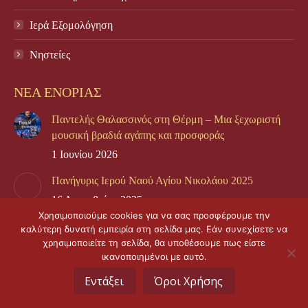
Ιερά Εξομολόγηση
Νηστείες
ΝΕΑ ΕΝΟΡΙΑΣ
Παντελής Θαλασσινός στη Θέρμη – Μια ξεχωριστή
μουσική βραδιά αγάπης και προσφοράς
1 Ιουνίου 2026
Πανήγυρις Ιερού Ναού Αγίου Νικολάου 2025
16 Δεκεμβρίου 2025
Χρησιμοποιούμε cookies για να σας προσφέρουμε την
Πανήγυρις του Ιερού Ναού Αγίου Νικολάου 2024
καλύτερη δυνατή εμπειρία στη σελίδα μας. Εάν συνεχίσετε να
χρησιμοποιείτε τη σελίδα, θα υποθέσουμε πως είστε
11 Δεκεμβρίου 2024
ικανοποιημένοι με αυτό.
Εντάξει
Όροι Χρήσης
© Copyright 2022 |
Κατασκευή ιστοσελίδας idees digital