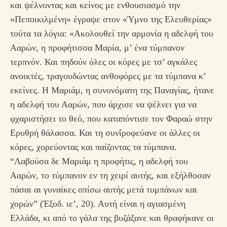
και ψέλνοντας και κείνος με ενθουσιασμό την
«Πεποικιλμένη» έγραψε στον «Ύμνο της Ελευθερίας»
τούτα τα λόγια: «Ακολουθεί την αρμονία η αδελφή του
Ααρών, η προφήτισσα Μαρία, μ’ ένα τύμπανον
τερπνόν. Και πηδούν όλες οι κόρες με τσ’ αγκάλες
ανοικτές, τραγουδώντας ανθοφόρες με τα τύμπανα κ’
εκείνες. Η Μαριάμ, η συνονόματη της Παναγίας, ήτανε
η αδελφή του Ααρών, που άρχισε να ψέλνει για να
φχαριστήσει το θεό, που καταπόντισε τον Φαραώ στην
Ερυθρή θάλασσα. Και τη συνΐροφεύανε οι άλλες οι
κόρες, χορεύοντας και παίζοντας τα τύμπανα.
“Λαβούσα δε Μαριάμ η προφήτις, η αδελφή του
Ααρών, το τύμπανον εν τη χειρί αυτής, και εξήλθοσαν
πάσαι αι γυναίκες οπίσω αυτής μετά τυμπάνων και
χορών” (Έξοδ. ιε’, 20). Αυτή είναι η αγιασμένη
Ελλάδα, κι από το γάλα της βυζάξανε και θραφήκανε οι