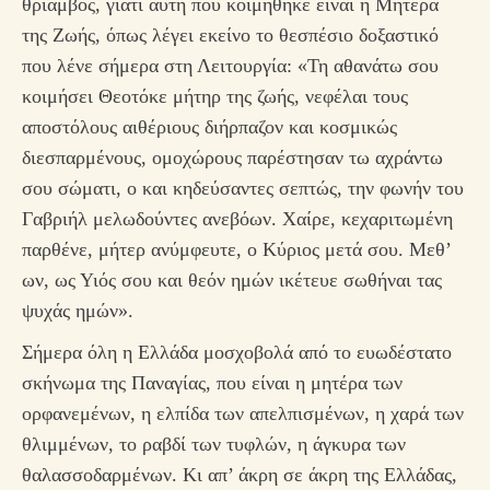
θρίαμβος, γιατί αυτή που κοιμήθηκε είναι η Μητέρα
της Ζωής, όπως λέγει εκείνο το θεσπέσιο δοξαστικό
που λένε σήμερα στη Λειτουργία: «Τη αθανάτω σου
κοιμήσει Θεοτόκε μήτηρ της ζωής, νεφέλαι τους
αποστόλους αιθέριους διήρπαζον και κοσμικώς
διεσπαρμένους, ομοχώρους παρέστησαν τω αχράντω
σου σώματι, ο και κηδεύσαντες σεπτώς, την φωνήν του
Γαβριήλ μελωδούντες ανεβόων. Χαίρε, κεχαριτωμένη
παρθένε, μήτερ ανύμφευτε, ο Κύριος μετά σου. Μεθ’
ων, ως Υιός σου και θεόν ημών ικέτευε σωθήναι τας
ψυχάς ημών».
Σήμερα όλη η Ελλάδα μοσχοβολά από το ευωδέστατο
σκήνωμα της Παναγίας, που είναι η μητέρα των
ορφανεμένων, η ελπίδα των απελπισμένων, η χαρά των
θλιμμένων, το ραβδί των τυφλών, η άγκυρα των
θαλασσοδαρμένων. Κι απ’ άκρη σε άκρη της Ελλάδας,