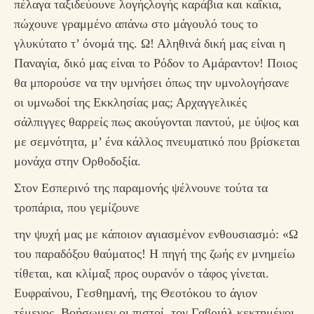
πέλαγα ταξιδεύουνε λογήςλογής καράβια και καΐκια,
πώχουνε γραμμένο απάνω στο μάγουλό τους το
γλυκύτατο τ’ όνομά της. Ω! Αληθινά δική μας είναι η
Παναγία, δικό μας είναι το Ρόδον το Αμάραντον! Ποιος
θα μπορούσε να την υμνήσει όπως την υμνολογήσανε
οι υμνωδοί της Εκκλησίας μας; Αρχαγγελικές
σάλπιγγες θαρρείς πως ακούγονται παντού, με ύψος και
με σεμνότητα, μ’ ένα κάλλος πνευματικό που βρίσκεται
μονάχα στην Ορθοδοξία.
Στον Εσπερινό της παραμονής ψέλνουνε τούτα τα
τροπάρια, που γεμίζουνε
την ψυχή μας με κάποιον αγιασμένον ενθουσιασμό: «Ω
του παραδόξου θαύματος! Η πηγή της ζωής εν μνημείω
τίθεται, και κλίμαξ προς ουρανόν ο τάφος γίνεται.
Ευφραίνου, Γεσθημανή, της Θεοτόκου το άγιον
τέμενος. Βοήσωμεν οι πιστοί, τον Γαβριήλ κεκτημένοι