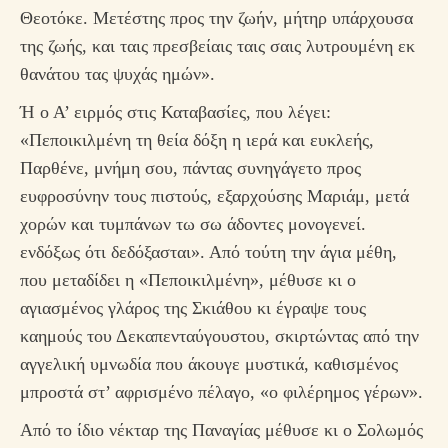
Θεοτόκε. Μετέστης προς την ζωήν, μήτηρ υπάρχουσα
της ζωής, και ταις πρεσβείαις ταις σαις λυτρουμένη εκ
θανάτου τας ψυχάς ημών».
Ή ο Α’ ειρμός στις Καταβασίες, που λέγει:
«Πεποικιλμένη τη θεία δόξη η ιερά και ευκλεής,
Παρθένε, μνήμη σου, πάντας συνηγάγετο προς
ευφροσύνην τους πιστούς, εξαρχούσης Μαριάμ, μετά
χορών και τυμπάνων τω σω άδοντες μονογενεί.
ενδόξως ότι δεδόξασται». Από τούτη την άγια μέθη,
που μεταδίδει η «Πεποικιλμένη», μέθυσε κι ο
αγιασμένος γλάρος της Σκιάθου κι έγραψε τους
καημούς του Δεκαπενταύγουστου, σκιρτώντας από την
αγγελική υμνωδία που άκουγε μυστικά, καθισμένος
μπροστά στ’ αφρισμένο πέλαγο, «ο φιλέρημος γέρων».
Από το ίδιο νέκταρ της Παναγίας μέθυσε κι ο Σολωμός