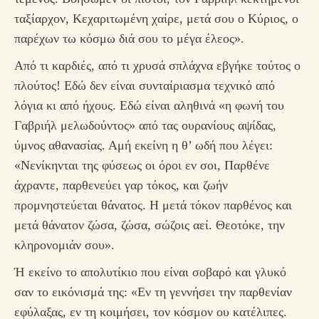
ταξίαρχον, Κεχαριτωμένη χαίρε, μετά σου ο Κύριος, ο
παρέχων τω κόσμω διά σου το μέγα έλεος».
Από τι καρδιές, από τι χρυσά σπλάχνα εβγήκε τούτος ο
πλούτος! Εδώ δεν είναι συνταίριασμα τεχνικό από
λόγια κι από ήχους. Εδώ είναι αληθινά «η φωνή του
Γαβριήλ μελωδούντος» από τας ουρανίους αψίδας,
ύμνος αθανασίας. Αμή εκείνη η θ’ ωδή που λέγει:
«Νενίκηνται της φύσεως οι όροι εν σοι, Παρθένε
άχραντε, παρθενεύει γαρ τόκος, και ζωήν
προμνηστεύεται θάνατος. Η μετά τόκον παρθένος και
μετά θάνατον ζώσα, ζώσα, σώζοις αεί. Θεοτόκε, την
κληρονομιάν σου».
Ή εκείνο το απολυτίκιο που είναι σοβαρό και γλυκό
σαν το εικόνισμά της: «Εν τη γεννήσει την παρθενίαν
εφύλαξας, εν τη κοιμήσει, τον κόσμον ου κατέλιπες.