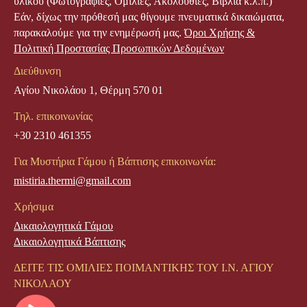
υλικού (Φωτογραφίες, Ομιλίες, Ακολουθίες, Βιβλία κ.λ.π.)
Εάν, δίχως την πρόθεσή μας θίγουμε πνευματικά δικαιώματα,
παρακαλούμε για την ενημέρωσή μας.
Όροι Χρήσης &
Πολιτική Προστασίας Προσωπικών Δεδομένων
Διεύθυνση
Αγίου Νικολάου 1, Θέρμη 570 01
Τηλ. επικοινωνίας
+30 2310 461355
Για Μυστήρια Γάμου ή Βάπτισης επικοινωνία:
mistiria.thermi@gmail.com
Χρήσιμα
Δικαιολογητικά Γάμου
Δικαιολογητικά Βάπτισης
ΔΕΙΤΕ ΤΙΣ ΟΜΙΛΙΕΣ ΠΟΙΜΑΝΤΙΚΗΣ ΤΟΥ Ι.Ν. ΑΓΙΟΥ
ΝΙΚΟΛΑΟΥ