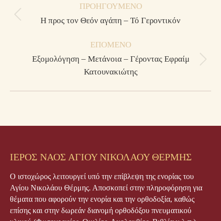
ΠΡΟΗΓΟΎΜΕΝΟ
navigation
Previous
Η προς τον Θεόν αγάπη – Τό Γεροντικόν
post:
ΕΠΌΜΕΝΟ
Εξομολόγηση – Μετάνοια – Γέροντας Εφραίμ
Next
Κατουνακιώτης
post:
ΙΕΡΟΣ ΝΑΟΣ ΑΓΙΟΥ ΝΙΚΟΛΑΟΥ ΘΕΡΜΗΣ
Ο ιστοχώρος λειτουργεί υπό την επίβλεψη της ενορίας του
Αγίου Νικολάου Θέρμης. Αποσκοπεί στην πληροφόρηση για
θέματα που αφορούν την ενορία και την ορθοδοξία, καθώς
επίσης και στην δωρεάν διανομή ορθοδόξου πνευματικού