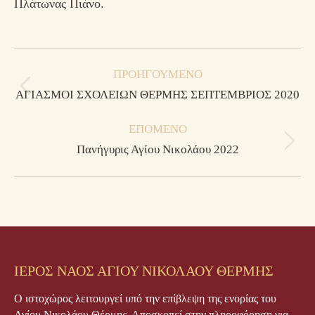
Πλάτωνας Πιάνο.
Post
ΠΡΟΗΓΟΎΜΕΝΟ
navigation
Previous
ΑΓΙΑΣΜΟΙ ΣΧΟΛΕΙΩΝ ΘΕΡΜΗΣ ΣΕΠΤΕΜΒΡΙΟΣ 2020
post:
ΕΠΌΜΕΝΟ
Next
Πανήγυρις Αγίου Νικολάου 2022
post:
ΙΕΡΟΣ ΝΑΟΣ ΑΓΙΟΥ ΝΙΚΟΛΑΟΥ ΘΕΡΜΗΣ
Ο ιστοχώρος λειτουργεί υπό την επίβλεψη της ενορίας του
Αγίου Νικολάου Θέρμης. Αποσκοπεί στην πληροφόρηση για