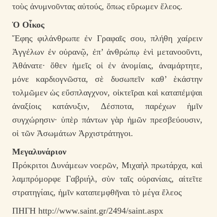
τοὺς ἀνυμνοῦντας αὐτούς, ὅπως εὕρωμεν ἔλεος.
Ὁ Οἶκος
Ἔφης φιλάνθρωπε ἐν Γραφαῖς σου, πλήθη χαίρειν
Ἀγγέλων ἐν οὐρανῷ, ἐπ’ ἀνθρώπῳ ἑνὶ μετανοοῦντι,
Ἀθάνατε· ὅθεν ἡμεῖς οἱ ἐν ἀνομίαις, ἀναμάρτητε,
μόνε καρδιογνῶστα, σὲ δυσωπεῖν καθ’ ἑκάστην
τολμῶμεν ὡς εὔσπλαγχνον, οἰκτεῖραι καὶ καταπέμψαι
ἀναξίοις κατάνυξιν, Δέσποτα, παρέχων ἡμῖν
συγχώρησιν· ὑπὲρ πάντων γὰρ ἡμῶν πρεσβεύουσιν,
οἱ τῶν Ἀσωμάτων Ἀρχιστράτηγοι.
Μεγαλυνάριον
Πρόκριτοι Δυνάμεων νοερῶν, Μιχαὴλ πρωτάρχα, καὶ
λαμπρόμορφε Γαβριήλ, σὺν ταῖς οὐρανίαις, αἰτεῖτε
στρατηγίαις, ἡμῖν καταπεμφθῆναι τὸ μέγα ἔλεος
ΠΗΓΗ http://www.saint.gr/2494/saint.aspx