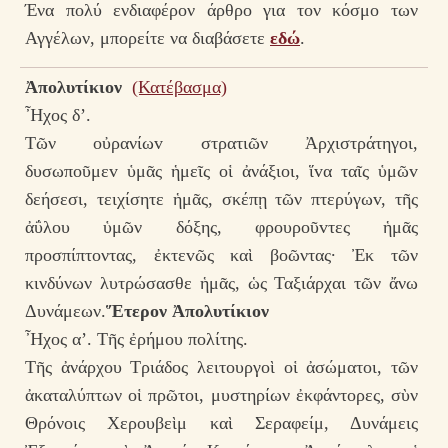
Ένα πολύ ενδιαφέρον άρθρο για τον κόσμο των
Αγγέλων, μπορείτε να διαβάσετε
εδώ
.
Ἀπολυτίκιον
(Κατέβασμα)
Ἦχος δ’.
Τῶν οὐρανίωv στρατιῶν Ἀρχιστράτηγοι,
δυσωποῦμεv ὑμᾶς ἡμεῖς οἱ ἀνάξιοι, ἵvα ταῖς ὑμῶv
δεήσεσι, τειχίσητε ἡμᾶς, σκέπῃ τῶν πτερύγωv, τῆς
ἀΰλου ὑμῶν δόξης, φρουροῦvτες ἡμᾶς
προσπίπτοντας, ἐκτεvῶς καὶ βοῶντας· Ἐκ τῶν
κινδύνων λυτρώσασθε ἡμᾶς, ὡς Ταξιάρχαι τῶν ἄνω
Δυνάμεων.
Ἕτερον Ἀπολυτίκιον
Ἦχος α’. Τῆς ἐρήμου πολίτης.
Τῆς ἀνάρχου Τριάδος λειτουργοὶ οἱ ἀσώματοι, τῶν
ἀκαταλύπτων οἱ πρῶτοι, μυστηρίων ἐκφάντορες, σὺν
Θρόνοις Χερουβεὶμ καὶ Σεραφείμ, Δυνάμεις