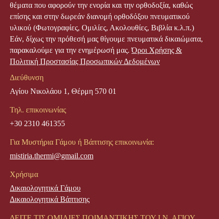
θέματα που αφορούν την ενορία και την ορθοδοξία, καθώς
επίσης και στην δωρεάν διανομή ορθοδόξου πνευματικού
υλικού (Φωτογραφίες, Ομιλίες, Ακολουθίες, Βιβλία κ.λ.π.)
Εάν, δίχως την πρόθεσή μας θίγουμε πνευματικά δικαιώματα,
παρακαλούμε για την ενημέρωσή μας.
Όροι Χρήσης &
Πολιτική Προστασίας Προσωπικών Δεδομένων
Διεύθυνση
Αγίου Νικολάου 1, Θέρμη 570 01
Τηλ. επικοινωνίας
+30 2310 461355
Για Μυστήρια Γάμου ή Βάπτισης επικοινωνία:
mistiria.thermi@gmail.com
Χρήσιμα
Δικαιολογητικά Γάμου
Δικαιολογητικά Βάπτισης
ΔΕΙΤΕ ΤΙΣ ΟΜΙΛΙΕΣ ΠΟΙΜΑΝΤΙΚΗΣ ΤΟΥ Ι.Ν. ΑΓΙΟΥ