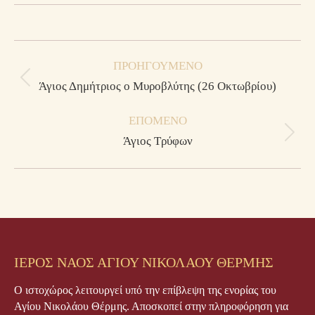
Post
ΠΡΟΗΓΟΎΜΕΝΟ
navigation
Previous
Άγιος Δημήτριος ο Μυροβλύτης (26 Οκτωβρίου)
post:
ΕΠΌΜΕΝΟ
Next
Άγιος Τρύφων
post:
ΙΕΡΟΣ ΝΑΟΣ ΑΓΙΟΥ ΝΙΚΟΛΑΟΥ ΘΕΡΜΗΣ
Ο ιστοχώρος λειτουργεί υπό την επίβλεψη της ενορίας του
Αγίου Νικολάου Θέρμης. Αποσκοπεί στην πληροφόρηση για