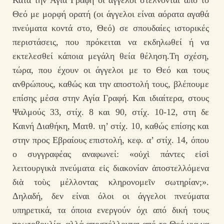
Κατά την Άγια Γραφή οι άγγελοι στέλνονται από το
Θεό με μορφή ορατή (οι άγγελοι είναι αόρατα αγαθά
πνεύματα κοντά στο, Θεό) σε σπουδαίες ιστορικές
περιστάσεις, που πρόκειται να εκδηλωθεί ή να
εκτελεσθεί κάποια μεγάλη θεία θέληση.Τη σχέση,
τώρα, που έχουν οι άγγελοι με το Θεό και τους
ανθρώπους, καθώς και την αποστολή τους, βλέπουμε
επίσης μέσα στην Αγία Γραφή. Και ιδιαίτερα, στους
Ψαλμούς 33, στίχ. 8 και 90, στίχ. 10-12, στη δε
Καινή Διαθήκη, Ματθ. ιη’ στίχ. 10, καθώς επίσης και
στην προς Εβραίους επιστολή, κεφ. α’ στίχ. 14, όπου
ο συγγραφέας αναφωνεί: «οὐχὶ πάντες εἰσὶ
λειτουργικὰ πνεύματα εἰς διακονίαν ἀποστελλόμενα
διὰ τοὺς μέλλοντας κληρονομεῖν σωτηρίαν;».
Δηλαδή, δεν είναι όλοι οι άγγελοι πνεύματα
υπηρετικά, τα όποια ενεργούν όχι από δική τους