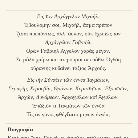
Eις τον Aρχάγγελον Mιχαήλ.
Ἐβουλόμην σοι, Μιχαήλ, ᾄσμα πρέπον
ᾎσαι πρεπόντως, ἀλλ’ ἄϋλον, οὐκ ἔχω.
Eις τον
Aρχάγγελον Γαβριήλ.
Oρών Γαβριήλ Άγγελον χαράς μέγαν,
Σε μάλα χαίρω και πτερούμαι σω πόθω.Ὀγδόη
οὐρανίης κυδαίνει τάξιος Ἀρχούς.
Εἰς τὴν Σύναξιν τῶν ἐννέα Ταγμάτων,
Σεραφίμ, Χερουβίμ, Θρόνων, Κυριοτήτων, Ἐξουσιῶν,
Ἀρχῶν, Δυνάμεων, Ἀρχαγγέλων καὶ Ἀγγέλων.
Ἐπάξιόν τι Ταγμάτων τῶν ἐννέα
Τὶς ἂν γόνος φθέγξαιτο μηνῶν ἐννέα;
Βιογραφία