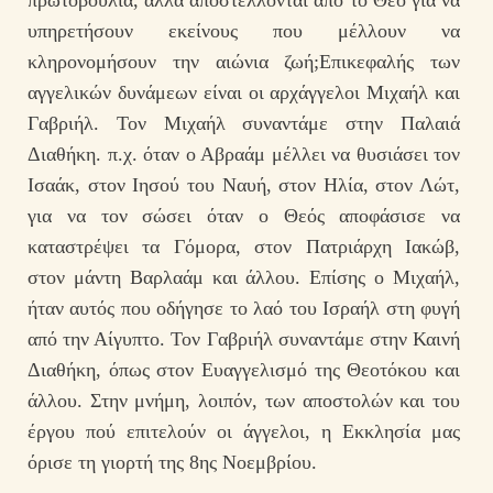
πρωτοβουλία, αλλά αποστέλλονται από το Θεό για να
υπηρετήσουν εκείνους που μέλλουν να
κληρονομήσουν την αιώνια ζωή;Επικεφαλής των
αγγελικών δυνάμεων είναι οι αρχάγγελοι Μιχαήλ και
Γαβριήλ. Τον Μιχαήλ συναντάμε στην Παλαιά
Διαθήκη. π.χ. όταν ο Αβραάμ μέλλει να θυσιάσει τον
Ισαάκ, στον Ιησού του Ναυή, στον Ηλία, στον Λώτ,
για να τον σώσει όταν ο Θεός αποφάσισε να
καταστρέψει τα Γόμορα, στον Πατριάρχη Ιακώβ,
στον μάντη Βαρλαάμ και άλλου. Επίσης ο Μιχαήλ,
ήταν αυτός που οδήγησε το λαό του Ισραήλ στη φυγή
από την Αίγυπτο. Τον Γαβριήλ συναντάμε στην Καινή
Διαθήκη, όπως στον Ευαγγελισμό της Θεοτόκου και
άλλου. Στην μνήμη, λοιπόν, των αποστολών και του
έργου πού επιτελούν οι άγγελοι, η Εκκλησία μας
όρισε τη γιορτή της 8ης Νοεμβρίου.