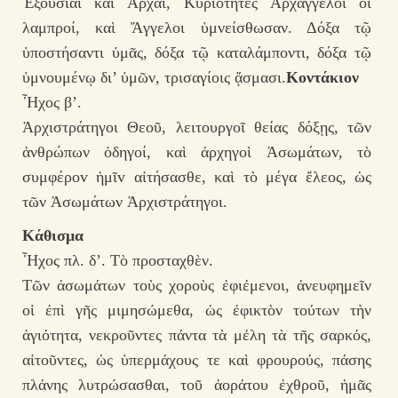
Ἐξουσίαι καὶ Ἀρχαί, Κυριότητες Ἀρχάγγελοι οἱ
λαμπροί, καὶ Ἄγγελοι ὑμνείσθωσαν. Δόξα τῷ
ὑποστήσαντι ὑμᾶς, δόξα τῷ καταλάμποντι, δόξα τῷ
ὑμνουμένῳ δι’ ὑμῶν, τρισαγίοις ᾄσμασι.
Κοντάκιον
Ἦχος β’.
Ἀρχιστράτηγοι Θεοῦ, λειτουργοῖ θείας δόξῃς, τῶν
ἀνθρώπων ὁδηγοί, καὶ ἀρχηγοὶ Ἀσωμάτωv, τὸ
συμφέροv ἡμῖv αἰτήσασθε, καὶ τὸ μέγα ἔλεος, ὡς
τῶν Ἀσωμάτων Ἀρχιστράτηγοι.
Κάθισμα
Ἦχος πλ. δ’. Τὸ προσταχθὲν.
Τῶν ἀσωμάτων τοὺς χοροὺς ἐφιέμενοι, ἀνευφημεῖν
οἱ ἐπὶ γῆς μιμησώμεθα, ὡς ἐφικτὸν τούτων τὴν
ἁγιότητα, νεκροῦντες πάντα τὰ μέλη τὰ τῆς σαρκός,
αἰτοῦντες, ὡς ὑπερμάχους τε καὶ φρουρούς, πάσης
πλάνης λυτρώσασθαι, τοῦ ἀοράτου ἐχθροῦ, ἡμᾶς