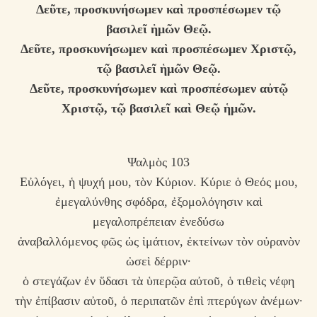
Δεῦτε, προσκυνήσωμεν καὶ προσπέσωμεν τῷ
βασιλεῖ ἡμῶν Θεῷ.
Δεῦτε, προσκυνήσωμεν καὶ προσπέσωμεν Χριστῷ,
τῷ βασιλεῖ ἡμῶν Θεῷ.
Δεῦτε, προσκυνήσωμεν καὶ προσπέσωμεν αὐτῷ
Χριστῷ, τῷ βασιλεῖ καὶ Θεῷ ἡμῶν.
Ψαλμὸς 103
Εὐλόγει, ἡ ψυχή μου, τὸν Κύριον. Κύριε ὁ Θεός μου,
ἐμεγαλύνθης σφόδρα, ἐξομολόγησιν καὶ
μεγαλοπρέπειαν ἐνεδύσω
ἀναβαλλόμενος φῶς ὡς ἱμάτιον, ἐκτείνων τὸν οὐρανὸν
ὡσεὶ δέρριν·
ὁ στεγάζων ἐν ὕδασι τὰ ὑπερῷα αὐτοῦ, ὁ τιθεὶς νέφη
τὴν ἐπίβασιν αὐτοῦ, ὁ περιπατῶν ἐπὶ πτερύγων ἀνέμων·