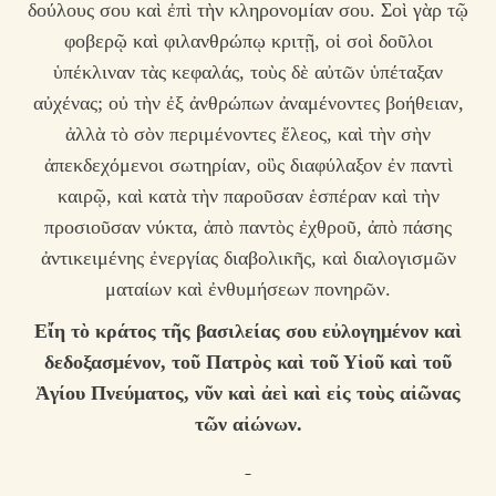
δούλους σου καὶ ἐπὶ τὴν κληρονομίαν σου. Σοὶ γὰρ τῷ
φοβερῷ καὶ φιλανθρώπῳ κριτῇ, οἱ σοὶ δοῦλοι
ὑπέκλιναν τὰς κεφαλάς, τοὺς δὲ αὐτῶν ὑπέταξαν
αὐχένας; οὐ τὴν ἐξ ἀνθρώπων ἀναμένοντες βοήθειαν,
ἀλλὰ τὸ σὸν περιμένοντες ἔλεος, καὶ τὴν σὴν
ἀπεκδεχόμενοι σωτηρίαν, οὓς διαφύλαξον ἐν παντὶ
καιρῷ, καὶ κατὰ τὴν παροῦσαν ἑσπέραν καὶ τὴν
προσιοῦσαν νύκτα, ἀπὸ παντὸς ἐχθροῦ, ἀπὸ πάσης
ἀντικειμένης ἐνεργίας διαβολικῆς, καὶ διαλογισμῶν
ματαίων καὶ ἐνθυμήσεων πονηρῶν.
Ε
ἴη τὸ κράτος τῆς βασιλείας σου εὐλογημένον καὶ
δεδοξασμένον, τοῦ Πατρὸς καὶ τοῦ Υἱοῦ καὶ τοῦ
Ἁγίου Πνεύματος, νῦν καὶ ἀεὶ καὶ εἰς τοὺς αἰῶνας
τῶν αἰώνων.