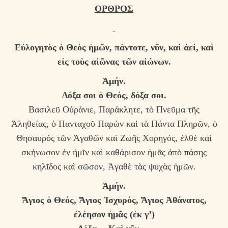
ΟΡΘΡΟΣ
Εὐλογητὸς ὁ Θεὸς ἡμῶν, πάντοτε, νῦν, καὶ ἀεί, καὶ
εἰς τοὺς αἰῶνας τῶν αἰώνων.
Ἀμήν.
Δόξα σοι ὁ Θεός, δόξα σοι.
Βασιλεῦ Οὐράνιε, Παράκλητε, τὸ Πνεῦμα τῆς
Ἀληθείας, ὁ Πανταχοῦ Παρὼν καὶ τὰ Πάντα Πληρῶν, ὁ
Θησαυρός τῶν Ἀγαθῶν καὶ Ζωῆς Χορηγός, ἐλθὲ καὶ
σκήνωσον ἐν ἡμῖν καὶ καθάρισον ἡμᾶς ἀπὸ πάσης
κηλῖδος καὶ σῶσον, Ἀγαθὲ τὰς ψυχὰς ἡμῶν.
Ἀμήν.
Ἅγιος ὁ Θεός, Ἅγιος Ἰσχυρός, Ἅγιος Ἀθάνατος,
ἐλέησον ἡμᾶς
(ἐκ γ’)