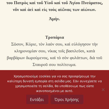
του Πατρὸς καί τοῦ Υἱοῦ καί τοῦ Ἁγίου Πνεύματος,
νῦν καὶ ἀεὶ καὶ εἰς τοὺς αἰῶνας των αἰώνων.
Ἀμήν.
Τροπάρια
Σῶσον, Κύριε, τὸν λαόν σου, καὶ εὐλόγησον τὴν
κληρονομίαν σου, νίκας τοῖς βασιλεῦσι, κατὰ
βαρβάρων δωρούμενος, καὶ τὸ σὸν φυλάττων, διὰ τοῦ
Σταυροῦ σου πολίτευμα.
Δόξα…
Χρησιμοποιούμε cookies για να σας προσφέρουμε την
Ὁ ὑψωθεὶς ἐν τῷ Σταυρῷ ἑκουσίως, τῇ ἐπωνύμῳ σου
καλύτερη δυνατή εμπειρία στη σελίδα μας. Εάν συνεχίσετε να
καινῇ πολιτείᾳ, τοὺς οἰκτιρμούς σου δώρησαι, Χριστὲ ὁ
χρησιμοποιείτε τη σελίδα, θα υποθέσουμε πως είστε
ικανοποιημένοι με αυτό.
Θεός, εὔφρανον ἐν τῇ δυνάμει σου, τοὺς πιστοὺς
βασιλεῖς ἡμῶν, νίκας χορηγῶν αὐτοῖς, κατὰ τῶν
Εντάξει
Όροι Χρήσης
πολεμίων, τὴν συμμαχίαν ἔχοιεν τὴν σήν, ὅπλον