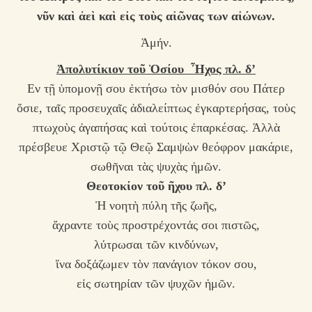
νῦν καὶ ἀεὶ καὶ εἰς τοὺς αἰῶνας των αἰώνων.
Ἀμήν.
Ἀπολυτίκιον τοῦ Ὁσίου Ἦχος πλ. δ’
Εν τῇ ὑπομονῇ σου ἐκτήσω τὸν μισθόν σου Πάτερ
ὄσιε, ταῖς προσευχαῖς ἀδιαλείπτως ἐγκαρτερήσας, τοὺς
πτωχοὺς ἀγαπήσας καὶ τούτοις ἐπαρκέσας. Ἀλλὰ
πρέσβευε Χριστῷ τῷ Θεῷ Σαμψὼν θεόφρον μακάριε,
σωθῆναι τὰς ψυχὰς ἡμῶν.
Θεοτοκίον τοῦ ῆχου πλ. δ’
Ἠ νοητὴ πύλη τῆς ζωῆς,
ἄχραντε τοὺς προστρέχοντάς σοι πιστῶς,
λύτρωσαι τῶν κινδύνων,
ἵνα δοξάζωμεν τὸν πανάγιον τόκον σου,
εἰς σωτηρίαν τῶν ψυχῶν ἡμῶν.