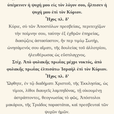
ὑπέμεινεν ἡ ψυχή μου εἰς τὸν λόγον σου, ἤλπισεν ἡ
ψυχή μου ἐπὶ τὸν Κύριον.
Ἦχος πλ. δ’
Κύριε, σὺ τῶν Ἀποστόλων πρεσβείαις, περιτειχίζων
τὴν ποίμνην σου, ταύτην ἐξ ἐχθρῶν ἐπηρείας,
διασῴζεις ἀστασίαστον, ἥν περ τιμίῳ Σωτήρ,
ὠνησάμενός σου αἵματι, τῆς δουλείας τοῦ ἀλλοτρίου,
ἠλευθέρωσας ὡς εὔσπλαγχνος.
Στίχ. Ἀπὸ φυλακῆς πρωΐας μέχρι νυκτός, ἀπὸ
φυλακῆς πρωΐας ἐλπισάτω Ἰσραὴλ ἐπὶ τὸν Κύριον.
Ἦχος πλ. δ’
Ὤφθητε, ἐν τῷ διαδήματι Χριστοῦ, τῆς Ἐκκλησίας, ὡς
τίμιοι, λίθοι διαυγεῖς λαμπηδόνας, τῇ οἰκουμένῃ
ἀστράπτοντες, θεογνωσίας τὸ φῶς, Ἀπόστολοι
μακάριοι, τῆς Τριάδος παραστάται, καὶ πρεσβευταὶ τῶν
ψυχῶν ἡμῶν.