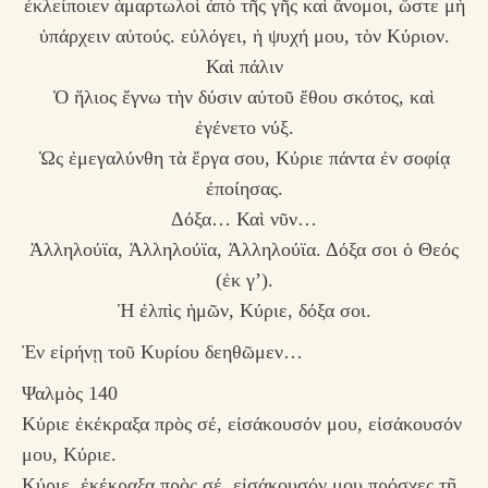
ἐκλείποιεν ἁμαρτωλοὶ ἀπὸ τῆς γῆς καὶ ἄνομοι, ὥστε μὴ
ὑπάρχειν αὐτούς. εὐλόγει, ἡ ψυχή μου, τὸν Κύριον.
Καὶ πάλιν
Ὁ ἥλιος ἔγνω τὴν δύσιν αὐτοῦ ἔθου σκότος, καὶ
ἐγένετο νύξ.
Ὡς ἐμεγαλύνθη τὰ ἔργα σου, Κύριε πάντα ἐν σοφίᾳ
ἐποίησας.
Δόξα… Καὶ νῦν…
Ἀλληλούϊα, Ἀλληλούϊα, Ἀλληλούϊα. Δόξα σοι ὁ Θεός
(ἐκ γ’).
Ἡ ἐλπὶς ἡμῶν, Κύριε, δόξα σοι.
Ἐν εἰρήνῃ τοῦ Κυρίου δεηθῶμεν…
Ψαλμὸς 140
Κύριε ἐκέκραξα πρὸς σέ, εἰσάκουσόν μου, εἰσάκουσόν
μου, Κύριε.
Κύριε, ἐκέκραξα πρὸς σέ, εἰσάκουσόν μου πρόσχες τῇ