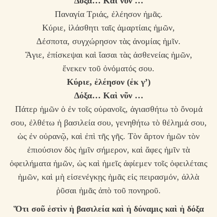
Δόξα… Καὶ νῦν …
Παναγία Τριάς, ἐλέησον ἡμᾶς.
Κύριε, ἱλάσθητι ταῖς ἁμαρτίαις ἡμῶν,
Δέσποτα, συγχώρησον τὰς ἀνομίας ἡμῖν.
Ἅγιε, ἐπίσκεψαι καὶ ἴασαι τὰς ἀσθενείας ἡμῶν,
ἕνεκεν τοῦ ὀνόματός σου.
Κύριε, ἐλέησον
(ἐκ γ’)
Δόξα… Καὶ νῦν …
Πάτερ ἡμῶν ὁ ἐν τοῖς οὐρανοῖς, ἁγιασθήτω τὸ ὄνομά
σου, ἐλθέτω ἡ βασιλεία σου, γενηθήτω τὸ θέλημά σου,
ὡς ἐν οὐρανῷ, καὶ ἐπὶ τῆς γῆς. Τὸν ἄρτον ἡμῶν τὸν
ἐπιούσιον δὸς ἡμῖν σήμερον, καὶ ἄφες ἡμῖν τὰ
ὀφειλήματα ἡμῶν, ὡς καὶ ἡμεῖς ἀφίεμεν τοῖς ὀφειλέταις
ἡμῶν, καὶ μὴ εἰσενέγκῃς ἡμᾶς εἰς πειρασμόν, ἀλλὰ
ῥῦσαι ἡμᾶς ἀπὸ τοῦ πονηροῦ.
Ὅτι σοῦ ἐστὶν ἡ βασιλεία καὶ ἡ δύναμις καὶ ἡ δόξα