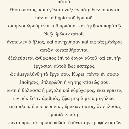
αὐτοῦ.
ἔθου σκότος, καὶ ἐγένετο νύξ· ἐν αὐτῇ διελεύσονται
πάντα τὰ θηρία τοῦ δρυμοῦ.
σκύμνοι ὠρυόμενοι τοῦ ἁρπάσαι καὶ ζητῆσαι παρὰ τῷ
Θεῷ βρῶσιν αὐτοῖς.
ἀνέτειλεν ὁ ἥλιος, καὶ συνήχθησαν καὶ εἰς τὰς μάνδρας
αὐτῶν κοιτασθήσονται.
ἐξελεύσεται ἄνθρωπος ἐπὶ τὸ ἔργον αὐτοῦ καὶ ἐπὶ τὴν
ἐργασίαν αὐτοῦ ἕως ἑσπέρας.
ὡς ἐμεγαλύνθη τὰ ἔργα σου, Κύριε· πάντα ἐν σοφίᾳ
ἐποίησας, ἐπληρώθη ἡ γῆ τῆς κτίσεώς σου.
αὕτη ἡ θάλασσα ἡ μεγάλη καὶ εὐρύχωρος, ἐκεῖ ἑρπετά,
ὧν οὐκ ἔστιν ἀριθμός, ζῷα μικρὰ μετὰ μεγάλων·
ἐκεῖ πλοῖα διαπορεύονται, δράκων οὗτος, ὃν ἔπλασας
ἐμπαίζειν αὐτῇ.
πάντα πρὸς σὲ προσδοκῶσι, δοῦναι τὴν τροφὴν αὐτῶν