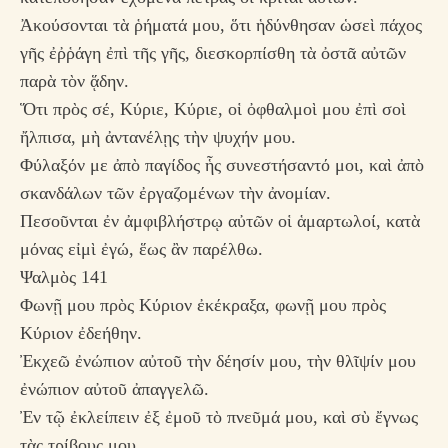
Ἀκούσονται τὰ ῥήματά μου, ὅτι ἡδύνθησαν ὡσεὶ πάχος
γῆς ἐῤῥάγη ἐπὶ τῆς γῆς, διεσκορπίσθη τὰ ὀστᾶ αὐτῶν
παρὰ τὸν ᾅδην.
Ὅτι πρὸς σέ, Κύριε, Κύριε, οἱ ὀφθαλμοὶ μου ἐπὶ σοὶ
ἤλπισα, μὴ ἀντανέλῃς τὴν ψυχήν μου.
Φύλαξόν με ἀπὸ παγίδος ἧς συνεστήσαντό μοι, καὶ ἀπὸ
σκανδάλων τῶν ἐργαζομένων τὴν ἀνομίαν.
Πεσοῦνται ἐν ἀμφιβλήστρῳ αὐτῶν οἱ ἁμαρτωλοί, κατὰ
μόνας εἰμὶ ἐγώ, ἕως ἂν παρέλθω.
Ψαλμὸς 141
Φωνῇ μου πρὸς Κύριον ἐκέκραξα, φωνῇ μου πρὸς
Κύριον ἐδεήθην.
Ἐκχεῶ ἐνώπιον αὐτοῦ τὴν δέησίν μου, τὴν θλῖψίν μου
ἐνώπιον αὐτοῦ ἀπαγγελῶ.
Ἐν τῷ ἐκλείπειν ἐξ ἐμοῦ τὸ πνεῦμά μου, καὶ σὺ ἔγνως
τὰς τρίβους μου.