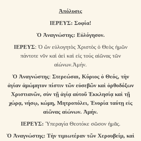
Ἀπόλυσις
ΙΕΡΕΥΣ:
Σοφία!
Ὁ Ἀναγνώστης: Ε
ὐλόγησον.
ΙΕΡΕΥΣ
: Ὁ ὤν εὐλογητὸς Χριστὸς ὁ Θεὸς ἡμῶν
πάντοτε νῦν καὶ ἀεὶ καὶ εἰς τούς αἰῶνας τῶν
αἰώνων.Ἀμήν.
Ὁ Ἀναγνώστης
:
Σ
τερεώσαι, Κύριος ὁ Θεός, τὴν
ἁγίαν ἀμώμητον πίστιν τῶν εὐσεβῶν καὶ ὀρθοδόξων
Χριστιανῶν, σὺν τῇ ἁγίᾳ αὐτοῦ Ἐκκλησίᾳ καὶ τῇ
χώρᾳ, νήσῳ, κώμη, Μητροπόλει, Ἐνορία ταύτῃ εἰς
αἰῶνας αἰώνων. Ἀμήν.
ΙΕΡΕΥΣ:
Ὑπεραγία Θεοτόκε σῶσον ἡμᾶς.
Ὁ Ἀναγνώστης: Τ
ὴν τιμιωτέραν τῶν Χερουβείμ, καὶ