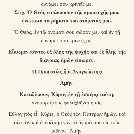
δυνάμει σου κρινεῖς με.
Στίχ.
Ὁ Θεὸς εἰσάκουσον τῆς προσευχῆς μου.
ἐνώτισαι τὰ ῥήματα τοῦ στόματός μου.
Ὁ Θεός, ἐν τῷ ὀνόματι σου σῶσόν με, καὶ ἐν τῇ
δυνάμει σου κρινεῖς με.
Εἴπωμεν πάντες ἐξ ὅλης τῆς ψυχῆς καὶ ἐξ ὅλης τῆς
διανοίας ἡμῶν εἴπωμεν.
Ὁ Προεστὼς ἢ ὁ Ἀναγνώστης:
Ἀ
μήν.
Κ
αταξίωσον, Κύριε, ἐν τῇ ἑσπέρᾳ ταύτῃ
,
ἀναμαρτήτους φυλαχθῆναι ἡμᾶς.
Εὐλογητὸς εἶ, Κύριε, ὁ Θεὸς τῶν Πατέρων ἡμῶν, καὶ
αἰνετὸν καὶ δεδοξασμένον τὸ ὄνομά σου εἰς τοὺς
αἰῶνας. Ἀμήν.