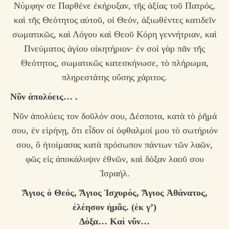
Νύμφην σε Παρθένε ἐκήρυξαν, τῆς ἀξίας τοῦ Πατρός,
καὶ τῆς Θεότητος αὐτοῦ, οἱ Θεόν, ἀξιωθέντες κατιδεῖν
σωματικῶς, καὶ Λόγου καὶ Θεοῦ Κόρη γεννήτριαν, καὶ
Πνεύματος ἁγίου οἰκητήριον· ἐν σοὶ γὰρ πᾶν τῆς
Θεότητος, σωματικῶς κατεσκήνωσε, τὸ πλήρωμα,
πληρεστάτης οὔσης χάριτος.
Νῦν ἀπολύεις… .
Νῦν ἀπολύεις τον δοῦλόν σου, Δέσποτα, κατὰ τὸ ῥῆμά
σου, ἐν εἰρήνῃ, ὅτι εἶδον οἱ ὀφθαλμοί μου τὸ σωτήριόν
σου, ὃ ἡτοίμασας κατὰ πρόσωπον πάντων τῶν λαῶν,
φῶς εἰς ἀποκάλυψιν ἐθνῶν, καὶ δόξαν λαοῦ σου
Ἰσραήλ.
Ἅγιος ὁ Θεός, Ἅγιος Ἰσχυρός, Ἅγιος Ἀθάνατος,
ἐλέησον ἡμᾶς.
(ἐκ γ’)
Δόξα… Καὶ νῦν…