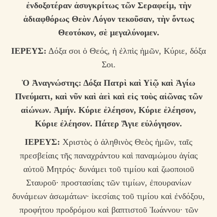
ἐνδοξοτέραν ἀσυγκρίτως τῶν Σεραφείμ, τὴν
ἀδιαφθόρως Θεὸν Λόγον τεκοῦσαν, τὴν ὄντως
Θεοτόκον, σὲ μεγαλύνομεν.
ΙΕΡΕΥΣ:
Δόξα σοι ὁ Θεός, ἡ ἐλπὶς ἡμῶν, Κύριε, δόξα
Σοι.
Ὁ Ἀναγνώστης: Δ
όξα Πατρὶ καὶ Υἱῷ καὶ Ἁγίω
Πνεύματι, καὶ νῦν καὶ ἀεὶ καὶ εἰς τοὺς αἰῶνας τῶν
αἰώνων. Ἀμήν. Κύριε ἐλέησον, Κύριε ἐλέησον,
Κύριε ἐλέησον. Πάτερ Ἅγιε εὐλόγησον.
ΙΕΡΕΥΣ:
Χριστὸς ὁ ἀληθινὸς Θεὸς ἡμῶν, ταῖς
πρεσβείαις τῆς παναχράντου καὶ παναμώμου ἁγίας
αὐτοῦ Μητρός· δυνάμει τοῦ τιμίου καὶ ζωοποιοῦ
Σταυροῦ· προστασίαις τῶν τιμίων, ἐπουρανίων
δυνάμεων ἀσωμάτων· ἱκεσίαις τοῦ τιμίου καὶ ἐνδόξου,
προφήτου προδρόμου καὶ βαπτιστοῦ Ἰωάννου· τῶν