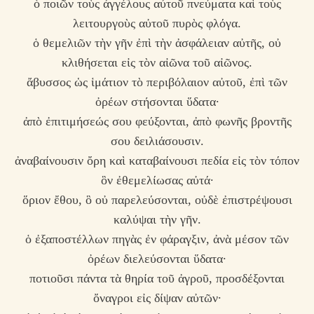
ὁ ποιῶν τοὺς ἀγγέλους αὐτοῦ πνεύματα καὶ τοὺς
λειτουργοὺς αὐτοῦ πυρὸς φλόγα.
ὁ θεμελιῶν τὴν γῆν ἐπὶ τὴν ἀσφάλειαν αὐτῆς, οὐ
κλιθήσεται εἰς τὸν αἰῶνα τοῦ αἰῶνος.
ἄβυσσος ὡς ἱμάτιον τὸ περιβόλαιον αὐτοῦ, ἐπὶ τῶν
ὀρέων στήσονται ὕδατα·
ἀπὸ ἐπιτιμήσεώς σου φεύξονται, ἀπὸ φωνῆς βροντῆς
σου δειλιάσουσιν.
ἀναβαίνουσιν ὄρη καὶ καταβαίνουσι πεδία εἰς τὸν τόπον
ὃν ἐθεμελίωσας αὐτά·
ὅριον ἔθου, ὃ οὐ παρελεύσονται, οὐδὲ ἐπιστρέψουσι
καλύψαι τὴν γῆν.
ὁ ἐξαποστέλλων πηγὰς ἐν φάραγξιν, ἀνὰ μέσον τῶν
ὀρέων διελεύσονται ὕδατα·
ποτιοῦσι πάντα τὰ θηρία τοῦ ἀγροῦ, προσδέξονται
ὄναγροι εἰς δίψαν αὐτῶν·