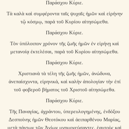
Παράσχου Κύριε.
Τὰ καλὰ καὶ συμφέροντα ταῖς ψυχαῖς ἡμῶν καὶ εἰρήνην
τῷ κόσμῳ, παρά τοῦ Κυρίου αἰτησώμεθα.
Παράσχου Κύριε.
Τὸν ὑπόλοιπον χρόνον τῆς ζωῆς ἡμῶν ἐν εἰρήνῃ καὶ
μετανοίᾳ ἐκτελέσαι, παρά τοῦ Κυρίου αἰτησώμεθα.
Παράσχου Κύριε.
Χριστιανὰ τὰ τέλη τῆς ζωῆς ἡμῶν, ἀνώδυνα,
ἀνεπαίσχυντα, εἰρηνικά, καὶ καλὴν ἀπολογίαν τὴν ἐπί
τοῦ φοβεροῦ βήματος τοῦ Χριστοῦ αἰτησώμεθα.
Παράσχου Κύριε.
Τῆς Παναγίας, ἀχράντου, ὑπερευλογημένης, ἐνδόξου
Δεσποίνης ἡμῶν Θεοτόκου καὶ ἀειπαρθένου Μαρίας,
μετὰ πάντων τῶν Ἁγίων μνημονεύσαντες, ἑαυτοὺς καὶ