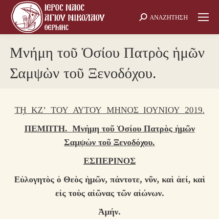
ΑΝΑΖΗΤΗΣΗ
Search:
Μνήμη τοῦ Ὁσίου Πατρὸς ἡμῶν
Σαμψὼν τοῦ Ξενοδόχου.
Τῌ ΚΖ’ ΤΟΥ ΑΥΤΟΥ ΜΗΝΟΣ ΙΟΥΝΙΟΥ
2019.
ΠΕΜΠΤΗ.
Μνήμη τοῦ Ὁσίου Πατρὸς ἡμῶν
Σαμψὼν τοῦ Ξενοδόχου.
ΕΣΠΕΡΙΝΟΣ
Εὐλογητὸς ὁ Θεὸς ἡμῶν, πάντοτε, νῦν, καὶ ἀεί, καὶ
εἰς τοὺς αἰῶνας τῶν αἰώνων.
Ἀμήν.