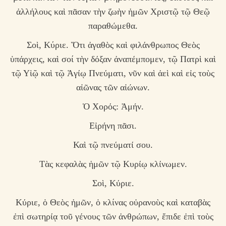
ἀλλήλους καὶ πᾶσαν τὴν ζωὴν ἡμῶν Χριστῷ τῷ Θεῷ
παραθώμεθα.
Σοὶ, Κύριε. Ὅτι ἀγαθὸς καὶ φιλάνθρωπος Θεὸς
ὑπάρχεις, καὶ σοί τὴν δόξαν ἀναπέμπομεν, τῷ Πατρὶ καὶ
τῷ Υἱῷ καὶ τῷ Ἁγίῳ Πνεύματι, νῦν καὶ ἀεὶ καὶ εἰς τοὺς
αἰῶνας τῶν αἰώνων.
Ὁ Χορός: Ἀμήν.
Εἰρήνη πᾶσι.
Καὶ τῷ πνεύματί σου.
Τὰς κεφαλὰς ἡμῶν τῷ Κυρίῳ κλίνωμεν.
Σοὶ, Κύριε.
Κύριε, ὁ Θεὸς ἡμῶν, ὁ κλίνας οὐρανοὺς καὶ καταβὰς
ἐπὶ σωτηρίᾳ τοῦ γένους τῶν ἀνθρώπων, ἔπιδε ἐπὶ τοὺς