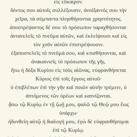
εἰς εὔκαιρον.
δόντος σου αὐτοῖς συλλέξουσιν, ἀνοίξαντός σου τὴν
χεῖρα, τὰ σύμπαντα πλησθήσονται χρηστότητος.
ἀποστρέψαντος δέ σου τὸ πρόσωπον ταραχθήσονται·
ἀντανελεῖς τὸ πνεῦμα αὐτῶν, καὶ ἐκλείψουσι καὶ εἰς
τὸν χοῦν αὐτῶν ἐπιστρέψουσιν.
ἐξαποστελεῖς τὸ πνεῦμά σου, καὶ κτισθήσονται, καὶ
ἀνακαινιεῖς τὸ πρόσωπον τῆς γῆς.
ἤτω ἡ δόξα Κυρίου εἰς τοὺς αἰῶνας, εὐφρανθήσεται
Κύριος ἐπὶ τοῖς ἔργοις αὐτοῦ·
ὁ ἐπιβλέπων ἐπὶ τὴν γῆν καὶ ποιῶν αὐτὴν τρέμειν, ὁ
ἁπτόμενος τῶν ὀρέων καὶ καπνίζονται.
ᾄσω τῷ Κυρίῳ ἐν τῇ ζωῇ μου, ψαλῶ τῷ Θεῷ μου ἕως
ὑπάρχω·
ἡδυνθείη αὐτῷ ἡ διαλογή μου, ἐγὼ δὲ εὐφρανθήσομαι
ἐπὶ τῷ Κυρίῳ.