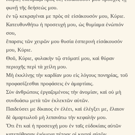
φωνῇ τῆς δεήσεώς μου.
ἐν τῷ κεκραγέναι με πρὸς σὲ εἰσάκουσόν μου, Κύριε.
Κατευθυνθήτω ἡ προσευχή μου, ὡς θυμίαμα ἐνώπιόν
σου,
ἔπαρσις τῶν χειρῶν μου θυσία ἑσπερινὴ εἰσάκουσόν
μου, Κύριε.
Θοῦ, Κύριε, φυλακὴν τῷ στόματί μου, καὶ θύραν
περιοχῆς περὶ τὰ χείλη μου.
Μὴ ἐκκλίνῃς τὴν καρδίαν μου εἰς λόγους πονηρίας, τοῦ
προφασίζεσθαι προφάσεις ἐν ἁμαρτίαις.
Σὺν ἀνθρώποις ἐργαζομένοις τὴν ἀνομίαν, καὶ οὐ μὴ
συνδυάσω μετὰ τῶν ἐκλεκτῶν αὐτῶν.
Παιδεύσει με δίκαιος ἐν ἐλέει, καὶ ἐλέγξει με, ἔλαιον
δὲ ἁμαρτωλοῦ μὴ λιπανάτω τὴν κεφαλήν μου.
Ὅτι ἔτι καὶ ἡ προσευχή μου ἐν ταῖς εὐδοκίαις αὐτῶν
κατεπόθησαν ἐχόμενα πέτρας οἱ κριταὶ αὐτῶν.