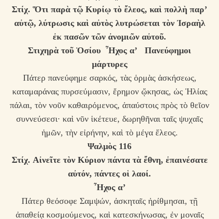
Στίχ. Ὅτι παρὰ τῷ Κυρίῳ τὸ ἔλεος, καὶ πολλὴ παρ’
αὐτῷ, λύτρωσις καὶ αὐτὸς λυτρώσεται τὸν Ἰσραὴλ
ἐκ πασῶν τῶν ἀνομιῶν αὐτοῦ.
Στιχηρὰ τοῦ Ὁσίου Ἦχος α’ Πανεύφημοι
μάρτυρες
Πάτερ πανεύφημε σαρκός, τὰς ὁρμὰς ἀσκήσεως,
καταμαράνας πυρσεύμασιν, ἔρημον ᾤκησας, ὡς Ἠλίας
πάλαι, τὸν νοῦν καθαιρόμενος, ἀπαύστοις πρὸς τὸ θεῖον
συννεύσεσι· καὶ νῦν ἱκέτευε, δωρηθῆναι ταῖς ψυχαῖς
ἡμῶν, τὴν εἰρήνην, καὶ τὸ μέγα ἔλεος.
Ψαλμὸς 116
Στίχ. Αἰνεῖτε τὸν Κύριον πάντα τὰ ἔθνη, ἐπαινέσατε
αὐτόν, πάντες οἱ λαοί.
Ἦχος α’
Πάτερ θεόσοφε Σαμψών, ἀσκηταῖς ἠρίθμησαι, τῇ
ἀπαθείᾳ κοσμούμενος, καὶ κατεσκήνωσας, ἐν μοναῖς