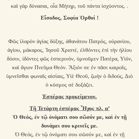
καὶ γὰρ δύνασαι, οἷα Μήτηρ, τοῦ πάντα ἰσχύοντος. .
Εἴσοδος,
Σοφία Ὀρθοί !
Φῶς ἱλαρὸν ἁγίας δόξης, ἀθανάτου Πατρός, οὐρανίου,
ἁγίου, μάκαρος, Ἰησοῦ Χριστέ, ἐλθόντες ἐπὶ τὴν ἡλίου
δύσιν, ἰδόντες φῶς ἑσπερινόν, ὑμνοῦμεν Πατέρα, Υἱόν,
καὶ ἅγιον Πνεῦμα Θεόν. Ἄξιόν σε ἐν πᾶσι καιροῖς,
ὑμνεῖσθαι φωναῖς αἰσίαις, Υἱὲ Θεοῦ, ζωὴν ὁ διδούς, Διὸ
ὁ κόσμος σὲ δοξάζει.
Ἑ
σπέρας προκείμενον.
Τῇ Τετάρτη ἑσπέρας Ἦχος πλ. α’
Ὁ Θεός, ἐν τῷ ὀνόματι σου σῶσόν με, καὶ ἐν τῇ
δυνάμει σου κρινεῖς με.
Ὁ Θεός, ἐν τῷ ὀνόματι σου σῶσόν με, καὶ ἐν τῇ