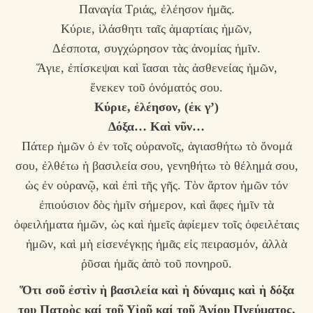
Παναγία Τριάς, ἐλέησον ἡμᾶς.
Κύριε, ἱλάσθητι ταῖς ἁμαρτίαις ἡμῶν,
Δέσποτα, συγχώρησον τὰς ἀνομίας ἡμῖν.
Ἅγιε, ἐπίσκεψαι καὶ ἴασαι τὰς ἀσθενείας ἡμῶν,
ἕνεκεν τοῦ ὀνόματός σου.
Κύριε, ἐλέησον,
(ἐκ γ’)
Δόξα… Καὶ νῦν…
Πάτερ ἡμῶν ὁ ἐν τοῖς οὐρανοῖς, ἁγιασθήτω τὸ ὄνομά
σου, ἐλθέτω ἡ βασιλεία σου, γενηθήτω τὸ θέλημά σου,
ὡς ἐν οὐρανῷ, καὶ ἐπὶ τῆς γῆς. Τὸν ἄρτον ἡμῶν τόν
ἐπιούσιον δὸς ἡμῖν σήμερον, καὶ ἄφες ἡμῖν τὰ
ὀφειλήματα ἡμῶν, ὡς καὶ ἡμεῖς ἀφίεμεν τοῖς ὀφειλέταις
ἡμῶν, καὶ μὴ εἰσενέγκῃς ἡμᾶς εἰς πειρασμόν, ἀλλὰ
ῥῦσαι ἡμᾶς ἀπὸ τοῦ πονηροῦ.
Ὅτι σοῦ ἐστὶν ἡ βασιλεία καὶ ἡ δύναμις καὶ ἡ δόξα
του Πατρὸς καί τοῦ Υἱοῦ καί τοῦ Ἁγίου Πνεύματος,