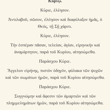
Κυρίῳ.
Κύριε, ἐλέησον.
Ἀντιλαβοῦ, σῶσον, ἐλέησον καὶ διαφύλαξον ἡμᾶς, ὁ
Θεός, τῇ Σῇ χάριτι.
Κύριε, ἐλέησον.
Τὴν ἑσπέραν πᾶσαν, τελείαν, ἁγίαν, εἰρηνικὴν καὶ
ἀναμάρτητον, παρά τοῦ Κυρίου, αἰτησώμεθα.
Παράσχου Κύριε.
Ἄγγελον εἰρήνης, πιστὸν ὁδηγόν, φύλακα τῶν ψυχῶν
καὶ τῶν σωμάτων ἡμῶν, παρά τοῦ Κυρίου αἰτησώμεθα.
Παράσχου Κύριε.
Συγγνώμην καὶ ἄφεσιν τῶν ἁμαρτιῶν καὶ τῶν
πλημμελημάτων ἡμῶν, παρά τοῦ Κυρίου αἰτησώμεθα.