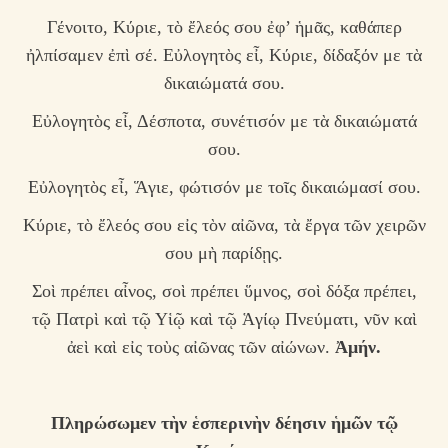
Γένοιτο, Κύριε, τὸ ἔλεός σου ἐφ’ ἡμᾶς, καθάπερ
ἠλπίσαμεν ἐπὶ σέ. Εὐλογητὸς εἶ, Κύριε, δίδαξόν με τὰ
δικαιώματά σου.
Εὐλογητὸς εἶ, Δέσποτα, συνέτισόν με τὰ δικαιώματά
σου.
Εὐλογητὸς εἶ, Ἅγιε, φώτισόν με τοῖς δικαιώμασί σου.
Κύριε, τὸ ἔλεός σου εἰς τὸν αἰῶνα, τὰ ἔργα τῶν χειρῶν
σου μὴ παρίδῃς.
Σοὶ πρέπει αἶνος, σοὶ πρέπει ὕμνος, σοὶ δόξα πρέπει,
τῷ Πατρὶ καὶ τῷ Υἱῷ καὶ τῷ Ἁγίῳ Πνεύματι, νῦν καὶ
ἀεὶ καὶ εἰς τοὺς αἰῶνας τῶν αἰώνων.
Ἀμήν.
Πληρώσωμεν τὴν ἑσπερινὴν δέησιν ἡμῶν τῷ