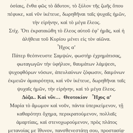
ὁσίαις, ἔνθα φῶς τὸ ἄδυτον, τὸ ξύλον τῆς ζωῆς ὅπου
πέφυκε, καὶ νῦν ἱκέτευε, δωρηθῆναι ταῖς ψυχαῖς ἡμῶν,
τὴν εἰρήνην, καὶ τὸ μέγα ἔλεος.
Στίχ. Ὅτι ἐκραταιώθη τὸ ἔλεος αὐτοῦ ἐφ’ ἡμᾶς, καὶ ἡ
ἀλήθεια τοῦ Κυρίου μένει εἰς τὸν αἰῶνα.
Ἦχος α’
Πάτερ θεόπνευστε Σαμψών, φωστὴρ ἐχρημάτισας,
φωταγωγῶν τὴν ὑφήλιον, θαυμάτων λάμψεσι,
ψυχοφθόρων νόσων, ἀπευλαύνων ζόφωσιν, δαιμόνων
ἐκμειῶν ἀμαυρότητα, καὶ νῦν ἱκέτευε, δωρηθῆναι ταῖς
ψυχαῖς ἡμῶν, τὴν εἰρήνην, καὶ τὸ μέγα ἔλεος.
Δόξα.. Καὶ νῦν… Θεοτοκίον Ἦχος α’
Μαρία τὸ ἄμωμον καὶ νοῦν, πάντα ὑπερκείμενον, τῇ
καθαρότητι ὄχημα, περικρατούμενον, πολλαῖς
ἁμαρτίαις, καὶ στενοχωρούμενον, πρὸς πλάτος
μετανοίας με ἴθυνον, πανσθενεστάτῃ σου, προστασίᾳ·