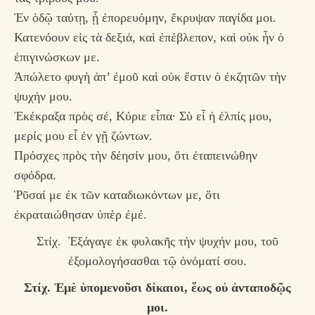
Ἐν ὁδῷ ταύτῃ, ᾗ ἐπορευόμην, ἔκρυψαν παγίδα μοι.
Κατενόουν εἰς τὰ δεξιά, καὶ ἐπέβλεπον, καὶ οὐκ ἦν ὁ
ἐπιγινώσκων με.
Ἀπώλετο φυγὴ ἀπ’ ἐμοῦ καὶ οὐκ ἔστιν ὁ ἐκζητῶν τὴν
ψυχήν μου.
Ἐκέκραξα πρὸς σέ, Κύριε εἶπα· Σὺ εἶ ἡ ἐλπίς μου,
μερίς μου εἶ ἐν γῇ ζώντων.
Πρόσχες πρὸς τὴν δέησίν μου, ὅτι ἐταπεινώθην
σφόδρα.
Ῥῦσαί με ἐκ τῶν καταδιωκόντων με, ὅτι
ἐκραταιώθησαν ὑπὲρ ἐμέ.
Στίχ. Ἐξάγαγε ἐκ φυλακῆς τὴν ψυχήν μου, τοῦ
ἐξομολογήσασθαι τῷ ὀνόματί σου.
Στίχ.
Ἐμὲ ὑπομενοῦσι δίκαιοι, ἕως οὐ ἀνταποδῷς
μοι.