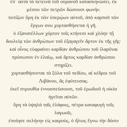
ἐπ᾿ αὐτὰ τὰ πετεινὰ τοῦ οὐρανοῦ κατασκηνώσει, ἐκ
μέσου τῶν πετρῶν δώσουσι φωνήν.
ποτίζων ὄρη ἐκ τῶν ὑπερῴων αὐτοῦ, ἀπὸ καρποῦ τῶν
ἔργων σου χορτασθήσεται ἡ γῆ.
ὁ ἐξανατέλλων χόρτον τοῖς κτήνεσι καὶ χλόην τῇ
δουλείᾳ τῶν ἀνθρώπων τοῦ ἐξαγαγεῖν ἄρτον ἐκ τῆς γῆς·
καὶ οἶνος εὐφραίνει καρδίαν ἀνθρώπου τοῦ ἱλαρῦναι
πρόσωπον ἐν ἐλαίῳ, καὶ ἄρτος καρδίαν ἀνθρώπου
στηρίζει.
χορτασθήσονται τὰ ξύλα τοῦ πεδίου, αἱ κέδροι τοῦ
Λιβάνου, ἃς ἐφύτευσας.
ἐκεῖ στρουθία ἐννοσσεύσουσι, τοῦ ἐρωδιοῦ ἡ οἰκία
ἡγεῖται αὐτῶν.
ὄρη τὰ ὑψηλὰ ταῖς ἐλάφοις, πέτρα καταφυγὴ τοῖς
λαγωοῖς.
ἐποίησε σελήνην εἰς καιρούς, ὁ ἥλιος ἔγνω τὴν δύσιν