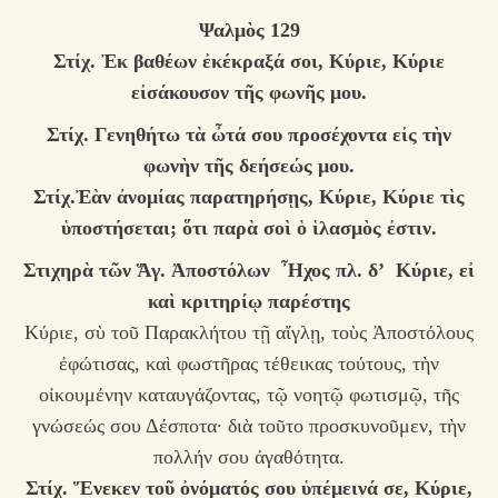
Ψαλμὸς 129
Στίχ.
Ἐκ βαθέων ἐκέκραξά σοι, Κύριε, Κύριε
εἰσάκουσον τῆς φωνῆς μου.
Στίχ.
Γενηθήτω τὰ ὦτά σου προσέχοντα εἰς τὴν
φωνὴν τῆς δεήσεώς μου.
Στίχ.Ἐ
ὰν ἀνομίας παρατηρήσῃς, Κύριε, Κύριε τὶς
ὑποστήσεται; ὅτι παρὰ σοὶ ὁ ἱλασμὸς ἐστιν.
Στιχηρὰ τῶν Ἅγ. Ἀποστόλων Ἦχος πλ. δ’ Κύριε, εἰ
καὶ κριτηρίῳ παρέστης
Κύριε, σὺ τοῦ Παρακλήτου τῇ αἴγλῃ, τοὺς Ἀποστόλους
ἐφώτισας, καὶ φωστῆρας τέθεικας τούτους, τὴν
οἰκουμένην καταυγάζοντας, τῷ νοητῷ φωτισμῷ, τῆς
γνώσεώς σου Δέσποτα· διὰ τοῦτο προσκυνοῦμεν, τὴν
πολλήν σου ἀγαθότητα.
Στίχ. Ἕνεκεν τοῦ ὀνόματός σου ὑπέμεινά σε, Κύριε,