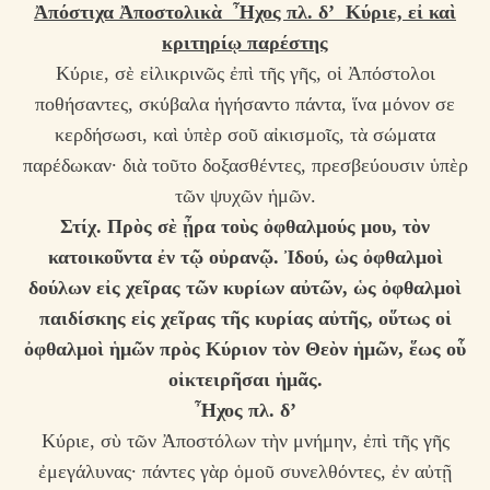
Ἀπόστιχα Ἀποστολικὰ Ἦχος πλ. δ’ Κύριε, εἰ καὶ
κριτηρίῳ παρέστης
Κύριε, σὲ εἰλικρινῶς ἐπὶ τῆς γῆς, οἱ Ἀπόστολοι
ποθήσαντες, σκύβαλα ἡγήσαντο πάντα, ἵνα μόνον σε
κερδήσωσι, καὶ ὑπὲρ σοῦ αἰκισμοῖς, τὰ σώματα
παρέδωκαν· διὰ τοῦτο δοξασθέντες, πρεσβεύουσιν ὑπὲρ
τῶν ψυχῶν ἡμῶν.
Στίχ. Πρὸς σὲ ᾖρα τοὺς ὀφθαλμούς μου, τὸν
κατοικοῦντα ἐν τῷ οὐρανῷ. Ἰδού, ὡς ὀφθαλμοὶ
δούλων εἰς χεῖρας τῶν κυρίων αὐτῶν, ὡς ὀφθαλμοὶ
παιδίσκης εἰς χεῖρας τῆς κυρίας αὐτῆς, οὕτως οἱ
ὀφθαλμοὶ ἡμῶν πρὸς Κύριον τὸν Θεὸν ἡμῶν, ἕως οὗ
οἰκτειρῆσαι ἡμᾶς.
Ἦχος πλ. δ’
Κύριε, σὺ τῶν Ἀποστόλων τὴν μνήμην, ἐπὶ τῆς γῆς
ἐμεγάλυνας· πάντες γὰρ ὁμοῦ συνελθόντες, ἐν αὐτῇ