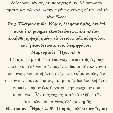
δοξολογοῦμέν σε, ὅτι παρέχεις ἡμῖν, δι’ αὐτῶν τὰ
ἰάματα, καὶ τῷ κόσμῳ τὴν εἰρήνην, εὐχαῖς αὐτῶν καὶ τὸ
μέγα ἔλεος.
Στίχ. Ἐλέησον ἡμᾶς, Κύριε, ἐλέησον ἡμᾶς, ὅτι ἐπὶ
πολὺ ἐπλήσθημεν ἐξουδενώσεως, ἐπὶ πλεῖον
ἐπλήσθη ἡ ψυχὴ ἡμῶν, τὸ ὄνειδος τοῖς εὐθηνοῦσι,
καὶ ἡ ἐξουδένωσις τοῖς ὑπερηφάνοις.
Μαρτυρικὸν Ἦχος πλ. δ’
Εἴ τις ἀρετή, καὶ εἴ τις ἔπαινος, πρέπει τοῖς Ἁγίοις·
ξίφεσι γὰρ ἔκλιναν τοὺς αὐχένας, διὰ σὲ τὸν κλίναντα
οὐρανοὺς καὶ καταβάντα, ἐξέχεαν τὸ αἷμα αὐτῶν, διὰ
σὲ τὸν κενώσαντα ἑαυτόν, καὶ μορφὴν δούλου λαβόντα,
ἐταπεινώθησαν ἕως θανάτου, τὴν πτωχείαν σου
μιμούμενοι. Ὧν ταῖς εὐχαῖς, κατὰ τὸ πλῆθος τῶν
οἰκτιρμῶν σου, ὁ Θεὸς ἐλέησον ἡμᾶς.
Θεοτοκίον Ἦχος πλ. δ’ Τί ὑμᾶς καλέσωμεν Ἅγιοι;