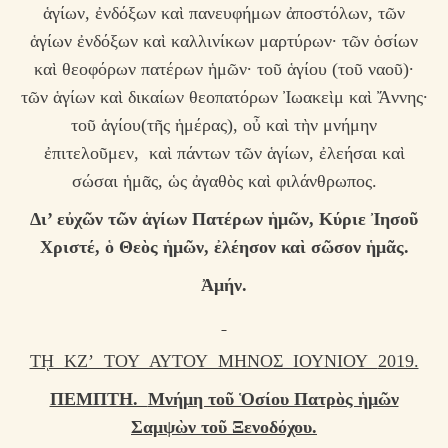
ἁγίων, ἐνδόξων καὶ πανευφήμων ἀποστόλων, τῶν
ἁγίων ἐνδόξων καὶ καλλινίκων μαρτύρων· τῶν ὁσίων
καὶ θεοφόρων πατέρων ἡμῶν· τοῦ ἁγίου (τοῦ ναοῦ)·
τῶν ἁγίων καὶ δικαίων θεοπατόρων Ἰωακεὶμ καὶ Ἄννης·
τοῦ ἁγίου(τῆς ἡμέρας), οὖ καὶ τὴν μνήμην
ἐπιτελοῦμεν, καὶ πάντων τῶν ἁγίων, ἐλεήσαι καὶ
σώσαι ἡμᾶς, ὡς ἀγαθὸς καὶ φιλάνθρωπος.
Δ
ι’ εὐχῶν τῶν ἁγίων Πατέρων ἡμῶν, Κύριε Ἰησοῦ
Χριστέ, ὁ Θεὸς ἡμῶν, ἐλέησον καὶ σῶσον ἡμᾶς.
Ἀμήν.
Τῌ ΚΖ’ ΤΟΥ ΑΥΤΟΥ ΜΗΝΟΣ ΙΟΥΝΙΟΥ
2019.
ΠΕΜΠΤΗ.
Μνήμη τοῦ Ὁσίου Πατρὸς ἡμῶν
Σαμψὼν τοῦ Ξενοδόχου.