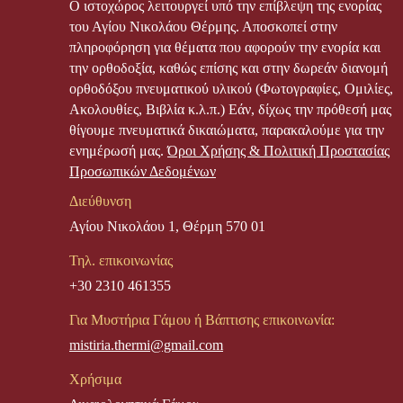
Ο ιστοχώρος λειτουργεί υπό την επίβλεψη της ενορίας
του Αγίου Νικολάου Θέρμης. Αποσκοπεί στην
πληροφόρηση για θέματα που αφορούν την ενορία και
την ορθοδοξία, καθώς επίσης και στην δωρεάν διανομή
ορθοδόξου πνευματικού υλικού (Φωτογραφίες, Ομιλίες,
Ακολουθίες, Βιβλία κ.λ.π.) Εάν, δίχως την πρόθεσή μας
θίγουμε πνευματικά δικαιώματα, παρακαλούμε για την
ενημέρωσή μας.
Όροι Χρήσης & Πολιτική Προστασίας
Προσωπικών Δεδομένων
Διεύθυνση
Αγίου Νικολάου 1, Θέρμη 570 01
Τηλ. επικοινωνίας
+30 2310 461355
Για Μυστήρια Γάμου ή Βάπτισης επικοινωνία:
mistiria.thermi@gmail.com
Χρήσιμα