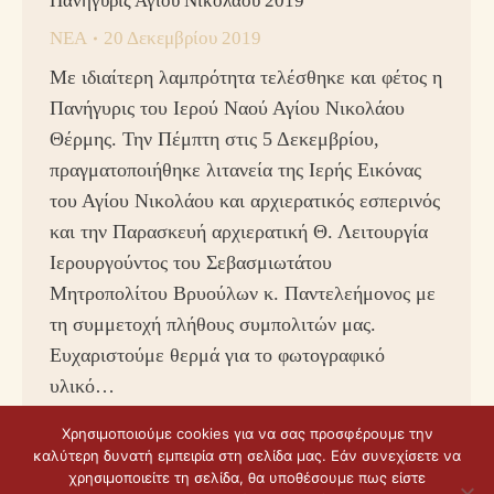
Πανήγυρις Αγίου Νικολάου 2019
ΝΕΑ
20 Δεκεμβρίου 2019
Με ιδιαίτερη λαμπρότητα τελέσθηκε και φέτος η
Πανήγυρις του Ιερού Ναού Αγίου Νικολάου
Θέρμης. Την Πέμπτη στις 5 Δεκεμβρίου,
πραγματοποιήθηκε λιτανεία της Ιερής Εικόνας
του Αγίου Νικολάου και αρχιερατικός εσπερινός
και την Παρασκευή αρχιερατική Θ. Λειτουργία
Ιερουργούντος του Σεβασμιωτάτου
Μητροπολίτου Βρυούλων κ. Παντελεήμονος με
τη συμμετοχή πλήθους συμπολιτών μας.
Ευχαριστούμε θερμά για το φωτογραφικό
υλικό…
Χρησιμοποιούμε cookies για να σας προσφέρουμε την
καλύτερη δυνατή εμπειρία στη σελίδα μας. Εάν συνεχίσετε να
χρησιμοποιείτε τη σελίδα, θα υποθέσουμε πως είστε